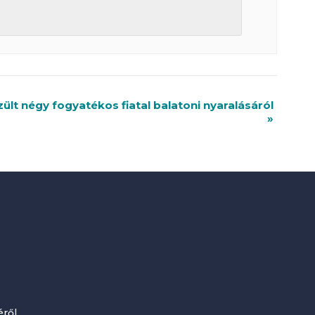
lt négy fogyatékos fiatal balatoni nyaralásáról
»
ről