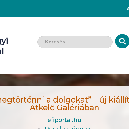
Keresendő szó:
yi
l
gtörténni a dolgokat” – új kiállítá
Átkelő Galériában
efiportal.hu
Rendezvények