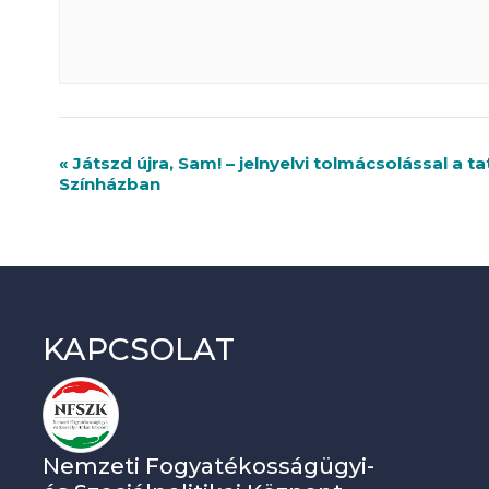
R
«
Játszd újra, Sam! – jelnyelvi tolmácsolással a t
Színházban
e
n
d
e
KAPCSOLAT
z
v
é
n
Nemzeti Fogyatékosságügyi-