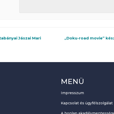
atabányai Jászai Mari
„Doku-road movie” készü
MENÜ
Impresszum
Kapcsolat és ügyfélszolgálat
A honlap akadálymentességé