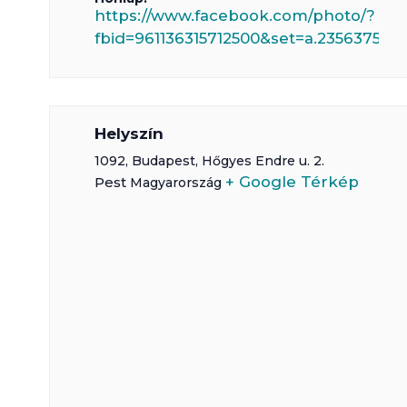
https://www.facebook.com/photo/?
fbid=961136315712500&set=a.2356375815
Helyszín
1092,
Budapest
,
Hőgyes Endre u. 2.
+ Google Térkép
Pest
Magyarország