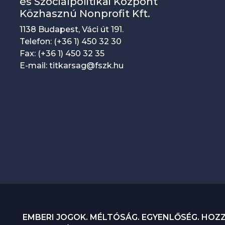
y
és Szociálpolitikai Központ
Közhasznú Nonprofit Kft.
n
1138 Budapest, Váci út 191.
a
Telefon: (+36 1) 450 32 30
v
Fax: (+36 1) 450 32 35
i
E-mail: titkarsag@fszk.hu
g
á
c
i
ó
EMBERI JOGOK. MÉLTÓSÁG. EGYENLŐSÉG. HOZ