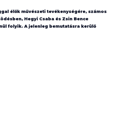
sággal élők művészeti tevékenységére, számos
ködésben, Hegyi Csaba és Zsin Bence
nül folyik. A jelenleg bemutatásra kerülő