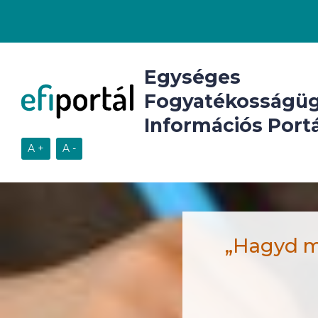
Egységes
Fogyatékosságüg
Információs Portá
„Hagyd me