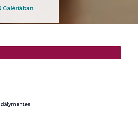
lő Galériában
kadálymentes