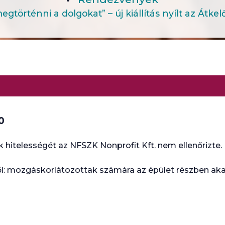
gtörténni a dolgokat” – új kiállítás nyílt az Átke
0
 hitelességét az NFSZK Nonprofit Kft. nem ellenőrizte.
l: mozgáskorlátozottak számára az épület részben a