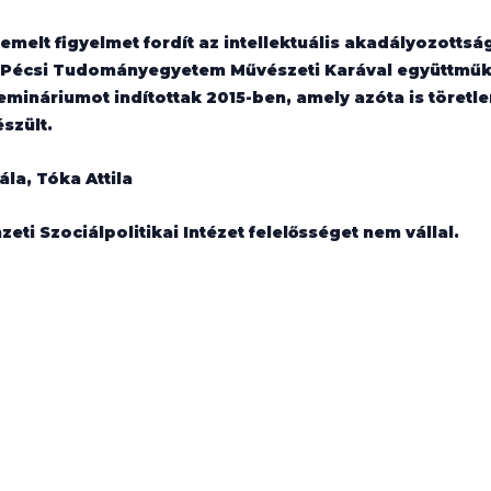
iemelt figyelmet fordít az intellektuális akadályozott
 A Pécsi Tudományegyetem Művészeti Karával együttmű
emináriumot indítottak 2015-ben, amely azóta is töretle
szült.
ála, Tóka Attila
ti Szociálpolitikai Intézet felelősséget nem vállal.