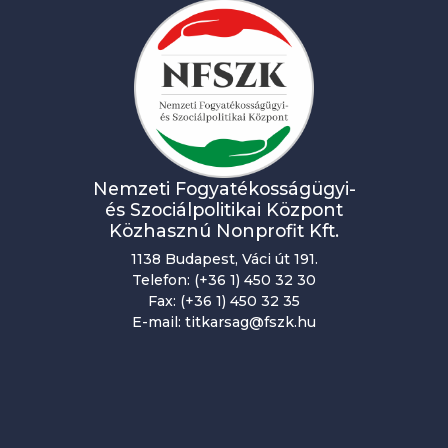
n
y
n
a
v
i
Nemzeti Fogyatékosságügyi-
és Szociálpolitikai Központ
g
Közhasznú Nonprofit Kft.
á
1138 Budapest, Váci út 191.
c
Telefon: (+36 1) 450 32 30
Fax: (+36 1) 450 32 35
i
E-mail: titkarsag@fszk.hu
ó