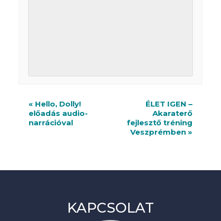
R
«
Hello, Dolly!
ÉLET IGEN –
előadás audio-
Akaraterő
e
narrációval
fejlesztő tréning
n
Veszprémben
»
d
e
z
v
KAPCSOLAT
é