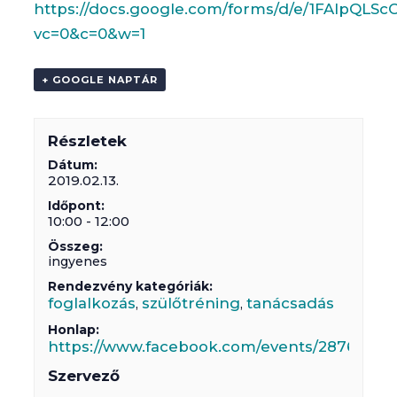
https://docs.google.com/forms/d/e/1FAIpQL
vc=0&c=0&w=1
+ GOOGLE NAPTÁR
Részletek
Dátum:
2019.02.13.
Időpont:
10:00 - 12:00
Összeg:
ingyenes
Rendezvény kategóriák:
foglalkozás
szülőtréning
tanácsadás
,
,
Honlap:
https://www.facebook.com/events/28768846
Szervező