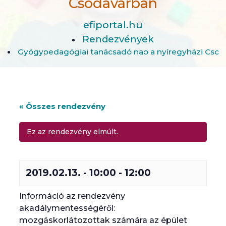
Csodavárban
efiportal.hu
Rendezvények
Gyógypedagógiai tanácsadó nap a nyíregyházi Csod
« Összes rendezvény
Ez az rendezvény elmúlt.
2019.02.13. - 10:00
-
12:00
Információ az rendezvény
akadálymentességéről:
mozgáskorlátozottak számára az épület