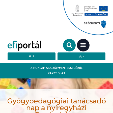
Keresendő szó:
MENÜ
A HONLAP AKADÁLYMENTESSÉGÉRŐL
KAPCSOLAT
Gyógypedagógiai tanácsadó
nap a nyíregyházi