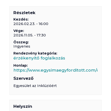
Részletek
Kezdés:
2026.02.23. - 16:00
Vége:
2026.11.05. - 17:30
Összeg:
Ingyenes
Rendezvény kategória:
érzékenyítő foglalkozás
Honlap:
https://www.egysimaegyforditott.com/diverz
Szervező
Egyesület az Inklúzióért
Helyszín