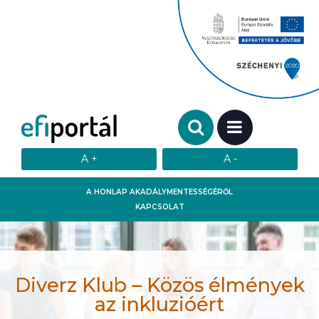
Keresendő szó:
MENÜ
A HONLAP AKADÁLYMENTESSÉGÉRŐL
KAPCSOLAT
Diverz Klub – Közös élmények
az inkluzióért