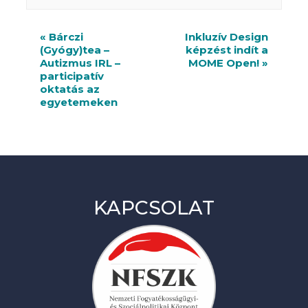
R
«
Bárczi
Inkluzív Design
(Gyógy)tea –
képzést indít a
e
Autizmus IRL –
MOME Open!
»
n
participatív
oktatás az
d
egyetemeken
e
z
v
é
KAPCSOLAT
n
y
n
a
v