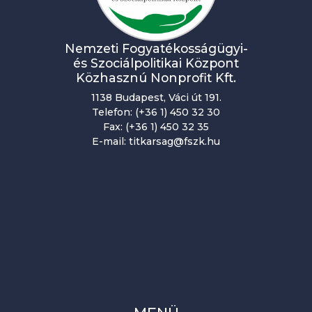
i
g
Nemzeti Fogyatékosságügyi-
á
és Szociálpolitikai Központ
Közhasznú Nonprofit Kft.
c
1138 Budapest, Váci út 191.
i
Telefon: (+36 1) 450 32 30
Fax: (+36 1) 450 32 35
ó
E-mail: titkarsag@fszk.hu