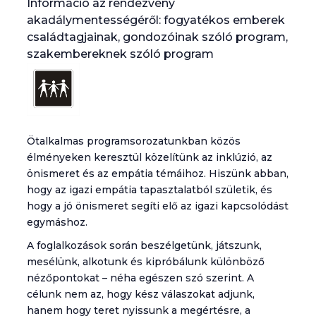
Információ az rendezvény
akadálymentességéről: fogyatékos emberek
családtagjainak, gondozóinak szóló program,
szakembereknek szóló program
Ötalkalmas programsorozatunkban közös
élményeken keresztül közelítünk az inklúzió, az
önismeret és az empátia témáihoz. Hiszünk abban,
hogy az igazi empátia tapasztalatból születik, és
hogy a jó önismeret segíti elő az igazi kapcsolódást
egymáshoz.
A foglalkozások során beszélgetünk, játszunk,
mesélünk, alkotunk és kipróbálunk különböző
nézőpontokat – néha egészen szó szerint. A
célunk nem az, hogy kész válaszokat adjunk,
hanem hogy teret nyissunk a megértésre, a