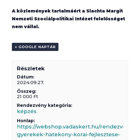
A közlemények tartalmáért a Slachta Margit
Nemzeti Szociálpolitikai Intézet felelősséget
nem vállal.
+ GOOGLE NAPTÁR
Részletek
Dátum:
2024.09.27.
Összeg:
21 000 Ft
Rendezvény kategória:
képzés
Honlap:
https://webshop.vadaskert.hu/rendezvenyek/
gyerekek-hatekony-korai-fejlesztese-