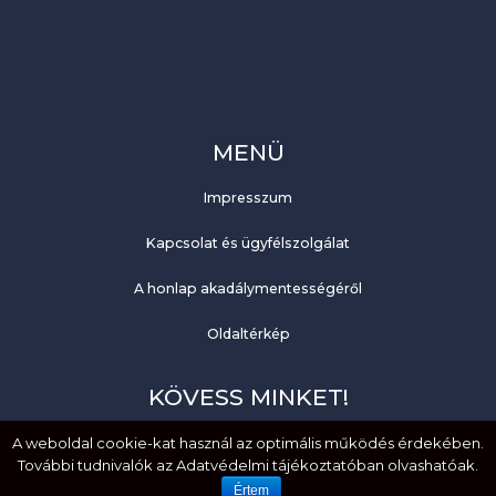
MENÜ
Impresszum
Kapcsolat és ügyfélszolgálat
A honlap akadálymentességéről
Oldaltérkép
KÖVESS MINKET!
Facebook
A weboldal cookie-kat használ az optimális működés érdekében.
További tudnivalók az Adatvédelmi tájékoztatóban olvashatóak.
YouTube
Értem