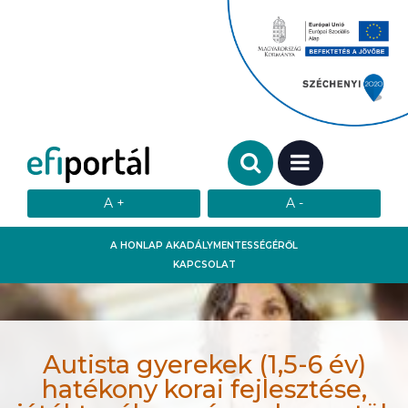
Keresendő szó:
MENÜ
A HONLAP AKADÁLYMENTESSÉGÉRŐL
KAPCSOLAT
Autista gyerekek (1,5-6 év)
hatékony korai fejlesztése,