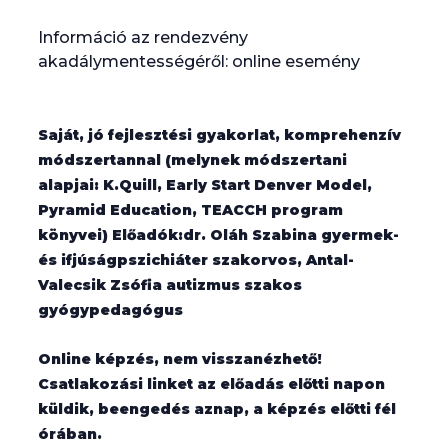
Információ az rendezvény
akadálymentességéről: online esemény
Saját, jó fejlesztési gyakorlat, komprehenzív
módszertannal (melynek módszertani
alapjai: K.Quill, Early Start Denver Model,
Pyramid Education, TEACCH program
könyvei) Előadók:dr. Oláh Szabina gyermek-
és ifjúságpszichiáter szakorvos, Antal-
Valecsik Zsófia autizmus szakos
gyógypedagógus
Online képzés, nem visszanézhető!
Csatlakozási linket az előadás előtti napon
küldik, beengedés aznap, a képzés előtti fél
órában.