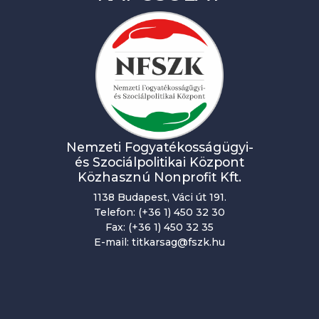
é
n
y
n
a
v
i
Nemzeti Fogyatékosságügyi-
és Szociálpolitikai Központ
g
Közhasznú Nonprofit Kft.
á
1138 Budapest, Váci út 191.
c
Telefon: (+36 1) 450 32 30
Fax: (+36 1) 450 32 35
i
E-mail: titkarsag@fszk.hu
ó