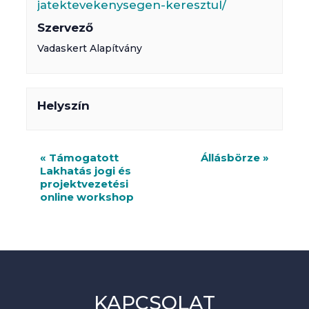
jatektevekenysegen-keresztul/
Szervező
Vadaskert Alapítvány
Helyszín
R
«
Támogatott
Állásbörze
»
Lakhatás jogi és
e
projektvezetési
n
online workshop
d
e
z
v
KAPCSOLAT