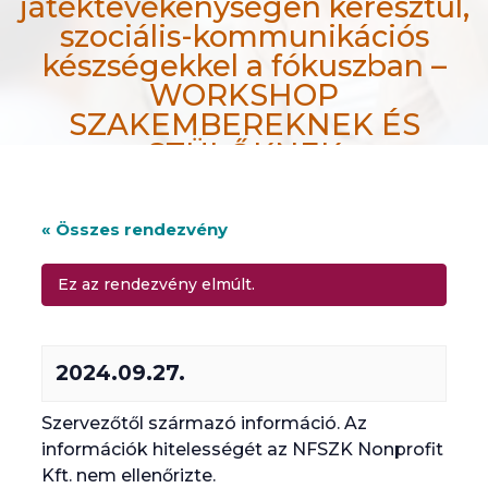
játéktevékenységen keresztül,
szociális-kommunikációs
készségekkel a fókuszban –
WORKSHOP
SZAKEMBEREKNEK ÉS
SZÜLŐKNEK
efiportal.hu
Rendezvények
« Összes rendezvény
Autista gyerekek (1,5-6 év) hatékony korai fejle
Ez az rendezvény elmúlt.
2024.09.27.
Szervezőtől származó információ. Az
információk hitelességét az NFSZK Nonprofit
Kft. nem ellenőrizte.