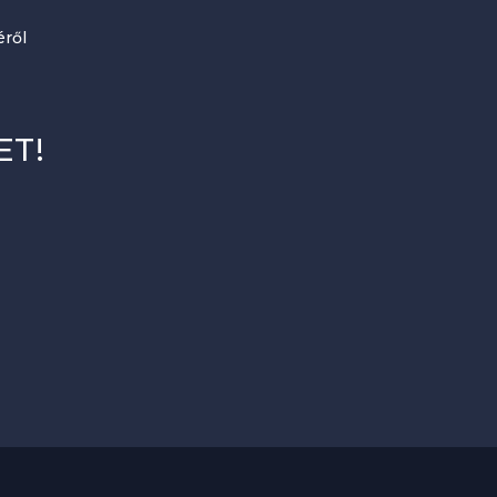
ről
ET!