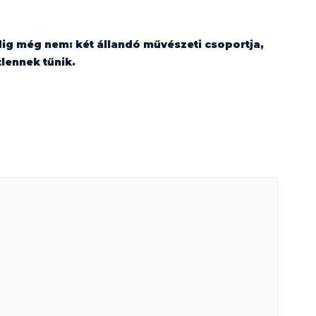
dig még nem: két állandó művészeti csoportja,
lennek tűnik.