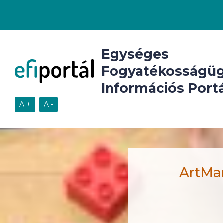
Egységes
Fogyatékosságüg
Információs Portá
ArtMan