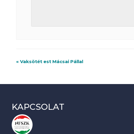
R
«
Vaksötét est Mácsai Pállal
e
n
d
e
KAPCSOLAT
z
v
é