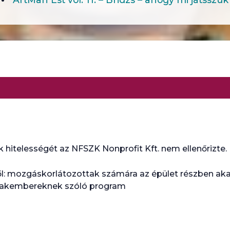
 hitelességét az NFSZK Nonprofit Kft. nem ellenőrizte.
l: mozgáskorlátozottak számára az épület részben a
szakembereknek szóló program