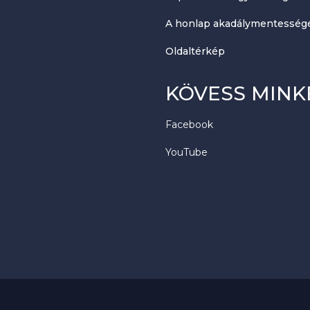
A honlap akadálymentességé
Oldaltérkép
KÖVESS MINK
Facebook
YouTube