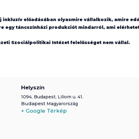
j inkluzív előadásában olyasmire vállalkozik, amire ed
e egy táncszínházi produkciót mindarról, ami elérhetet
ti Szociálpolitikai Intézet felelősséget nem vállal.
Helyszín
1094,
Budapest
,
Liliom u. 41.
Budapest
Magyarország
+ Google Térkép