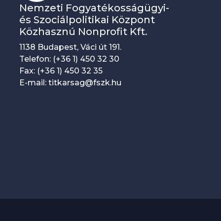
Nemzeti Fogyatékosságügyi-
n
és Szociálpolitikai Központ
y
Közhasznú Nonprofit Kft.
n
1138 Budapest, Váci út 191.
a
Telefon: (+36 1) 450 32 30
Fax: (+36 1) 450 32 35
v
E-mail: titkarsag@fszk.hu
i
g
á
c
i
ó