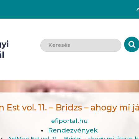
Keresendő szó:
yi
l
 Est vol. 11. – Bridzs – ahogy mi j
efiportal.hu
Rendezvények
ArtMan Est vol. 11. – Bridzs – ahogy mi játsszuk