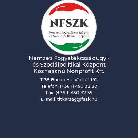
n
a
v
i
g
á
Nemzeti Fogyatékosságügyi-
c
és Szociálpolitikai Központ
Közhasznú Nonprofit Kft.
i
1138 Budapest, Váci út 191.
ó
Telefon: (+36 1) 450 32 30
Fax: (+36 1) 450 32 35
E-mail: titkarsag@fszk.hu