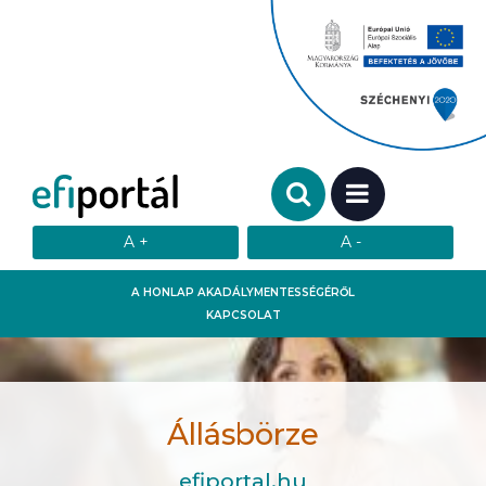
Keresendő szó:
MENÜ
A HONLAP AKADÁLYMENTESSÉGÉRŐL
KAPCSOLAT
Állásbörze
efiportal.hu