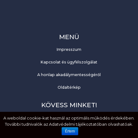
MENÜ
Impresszum
Kapcsolat és ügyfélszolgálat
A honlap akadálymentességéről
Oldaltérkép
KÖVESS MINKET!
Facebook
A weboldal cookie-kat használ az optimális működés érdekében.
További tudnivalók az Adatvédelmi tájékoztatóban olvashatóak.
YouTube
Értem