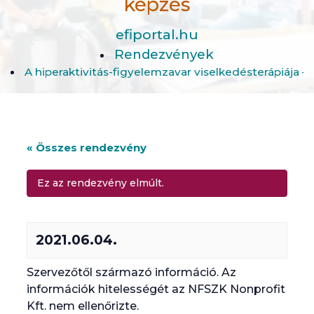
képzés
efiportal.hu
Rendezvények
A hiperaktivitás-figyelemzavar viselkedésterápiája –
« Összes rendezvény
Ez az rendezvény elmúlt.
2021.06.04.
Szervezőtől származó információ. Az
információk hitelességét az NFSZK Nonprofit
Kft. nem ellenőrizte.