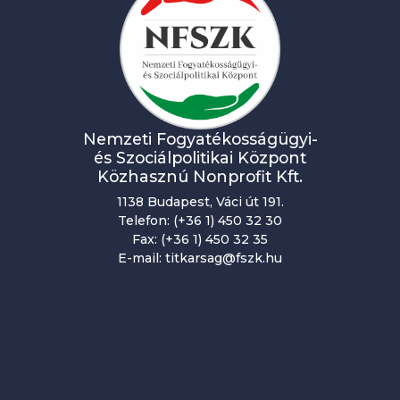
n
a
v
i
g
Nemzeti Fogyatékosságügyi-
á
és Szociálpolitikai Központ
Közhasznú Nonprofit Kft.
c
1138 Budapest, Váci út 191.
i
Telefon: (+36 1) 450 32 30
Fax: (+36 1) 450 32 35
ó
E-mail: titkarsag@fszk.hu