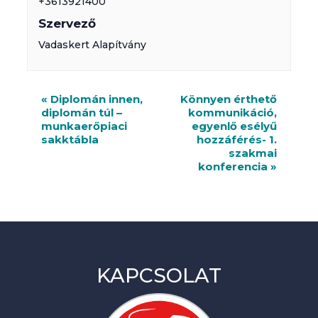
+3613921400
Szervező
Vadaskert Alapítvány
R
«
Diplomán innen,
Könnyen érthető
diplomán túl –
kommunikáció,
e
munkaerőpiaci
egyenlő esélyű
n
sakktábla
hozzáférés- 1.
szakmai
d
konferencia
»
e
z
v
é
KAPCSOLAT
n
y