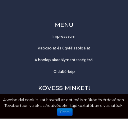
MENÜ
Impresszum
Kapcsolat és ügyfélszolgálat
A honlap akadálymentességéről
Oldaltérkép
KÖVESS MINKET!
Facebook
A weboldal cookie-kat használ az optimális működés érdekében.
További tudnivalók az Adatvédelmi tájékoztatóban olvashatóak.
YouTube
Értem