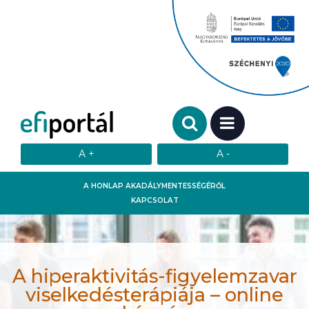
Keresendő szó:
MENÜ
A HONLAP AKADÁLYMENTESSÉGÉRŐL
KAPCSOLAT
A hiperaktivitás-figyelemzavar
viselkedésterápiája – online