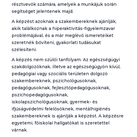
résztvevők számára, amelyek a munkájuk során
segítséget jelentenek majd.
A képzést azoknak a szakembereknek ajánlják,
akik találkoznak a hiperaktivitás-figyelemzavar
problémájával, és a már meglévő ismereteiket
szeretnék bővíteni, gyakorlati tudásukat
szélesíteni.
A képzés nem szülői tanfolyam. Az egészségügyi
szakdolgozóknak, illetve az egészségügyön kívül,
pedagógiai vagy szociális területen dolgozó
szakembereknek, pszichológusoknak,
pedagógusoknak, fejlesztőpedagógusoknak,
pszichopedagógusoknak,
iskolapszichológusoknak, gyermek- és
ifjúságvédelmi felelősöknek, mentálhigiénés
szakembereknek is ajánlják a képzést. A képzésre
egyetemi, főiskolai hallgatókat is szeretettel
várnak.