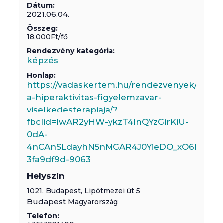
Dátum:
2021.06.04.
Összeg:
18.000Ft/fő
Rendezvény kategória:
képzés
Honlap:
https://vadaskertem.hu/rendezvenyek/online
a-hiperaktivitas-figyelemzavar-
viselkedesterapiaja/?
fbclid=IwAR2yHW-ykzT4InQYzGirKiU-
0dA-
4nCAnSLdayhN5nMGAR4J0YieDO_xO6M#1611
3fa9df9d-9063
Helyszín
1021,
Budapest
,
Lipótmezei út 5
Budapest
Magyarország
Telefon: