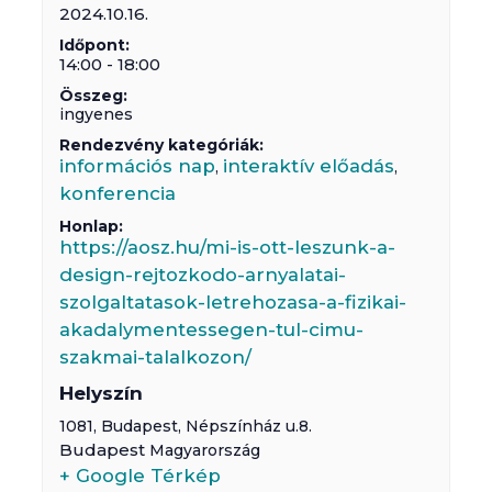
2024.10.16.
Időpont:
14:00 - 18:00
Összeg:
ingyenes
Rendezvény kategóriák:
információs nap
interaktív előadás
,
,
konferencia
Honlap:
https://aosz.hu/mi-is-ott-leszunk-a-
design-rejtozkodo-arnyalatai-
szolgaltatasok-letrehozasa-a-fizikai-
akadalymentessegen-tul-cimu-
szakmai-talalkozon/
Helyszín
1081,
Budapest
,
Népszínház u.8.
Budapest
Magyarország
+ Google Térkép