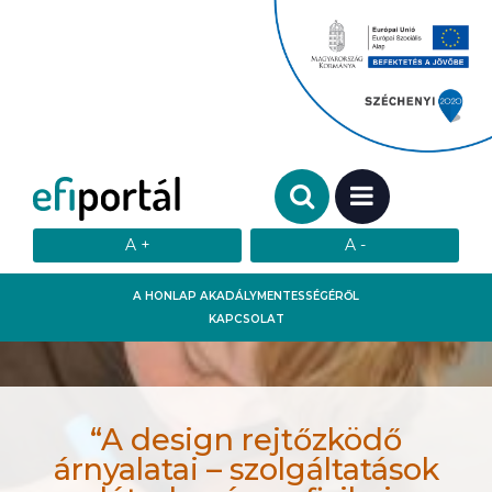
Keresendő szó:
MENÜ
A HONLAP AKADÁLYMENTESSÉGÉRŐL
KAPCSOLAT
“A design rejtőzködő
árnyalatai – szolgáltatások