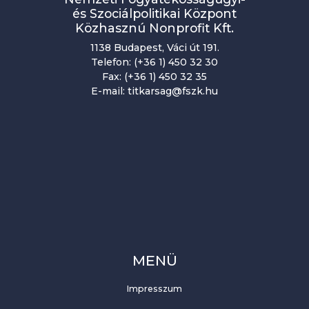
á
és Szociálpolitikai Központ
Közhasznú Nonprofit Kft.
c
1138 Budapest, Váci út 191.
i
Telefon: (+36 1) 450 32 30
Fax: (+36 1) 450 32 35
ó
E-mail: titkarsag@fszk.hu
MENÜ
Impresszum