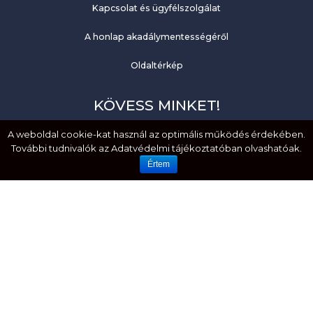
Kapcsolat és ügyfélszolgálat
A honlap akadálymentességéről
Oldaltérkép
KÖVESS MINKET!
Facebook
A weboldal cookie-kat használ az optimális működés érdekében.
További tudnivalók az Adatvédelmi tájékoztatóban olvashatóak.
YouTube
Értem
EMBERI JOGOK. MÉLTÓSÁG. EGYENLŐSÉG.
HOZZÁFÉRHETŐSÉG. BEFOGADÁS.
Created by