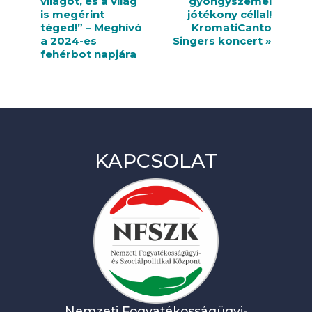
világot, és a világ
gyöngyszemei
e
is megérint
jótékony céllal!
n
téged!” – Meghívó
KromatiCanto
a 2024-es
Singers koncert
»
d
fehérbot napjára
e
z
v
é
KAPCSOLAT
n
y
n
a
v
i
g
Nemzeti Fogyatékosságügyi-