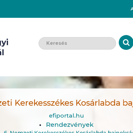
Keresendő szó:
yi
l
eti Kerekesszékes Kosárlabda b
efiportal.hu
Rendezvények
6. Nemzeti Kerekesszékes Kosárlabda bajnoksá