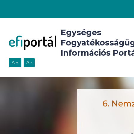
Egységes
Fogyatékosságüg
Információs Portá
6. Nemz