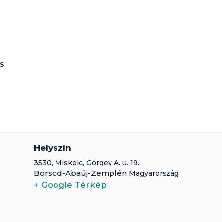
és
Helyszín
3530,
Miskolc
,
Görgey A. u. 19.
Borsod-Abaúj-Zemplén
Magyarország
+ Google Térkép