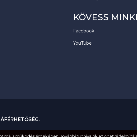
KÖVESS MINK
Facebook
YouTube
ZÁFÉRHETŐSÉG.
optimális működés érdekében. További tudnivalók az Adatvédelmi táj