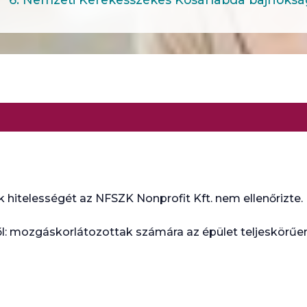
 hitelességét az NFSZK Nonprofit Kft. nem ellenőrizte.
l: mozgáskorlátozottak számára az épület teljeskör