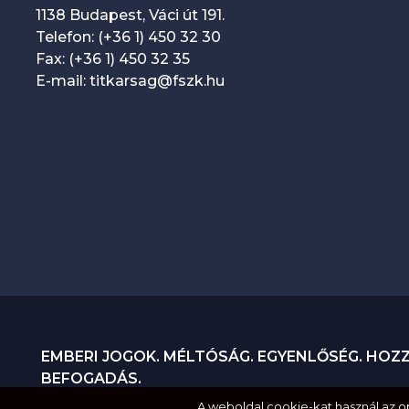
n
1138 Budapest, Váci út 191.
a
Telefon: (+36 1) 450 32 30
Fax: (+36 1) 450 32 35
v
E-mail: titkarsag@fszk.hu
i
g
á
c
i
ó
EMBERI JOGOK. MÉLTÓSÁG. EGYENLŐSÉG. HOZ
BEFOGADÁS.
A weboldal cookie-kat használ az 