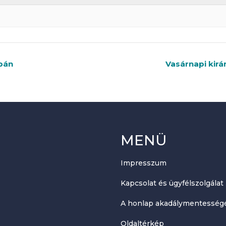
bán
Vasárnapi kirá
MENÜ
Impresszum
Kapcsolat és ügyfélszolgálat
A honlap akadálymentességé
Oldaltérkép