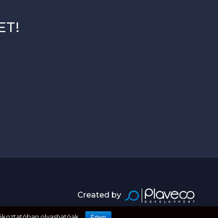
ET!
Created by
ékoztatóban olvashatóak.
Értem