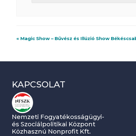
R
«
Magic Show – Bűvész és Illúzió Show Békéscsa
e
n
d
e
KAPCSOLAT
z
v
é
Nemzeti Fogyatékosságügyi-
n
és Szociálpolitikai Központ
y
Közhasznú Nonprofit Kft.