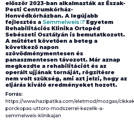
először 2023-ban alkalmazták az Észak-
Pesti Centrumkórház-
Honvédkórházban. A legújabb
fejlesztés a
Semmelweis
Egyetem
Rehabilitációs Klinika Ortopéd
Sebészeti Osztályán is bemutatkozott.
A műtétet követően a beteg a
következő napon
szövődménymentesen és
panaszmentesen távozott. Már aznap
megkezdte a rehabilitációt és az
operált ujjának tornáját, rögzítésre
nem volt szükség, ami azt jelzi, hogy az
eljárás kiváló eredményeket hozott.
Forrás:
https://www.hazipatika.com/eletmod/mozgas/cikkek/
porckopas-uttoro-modszerrel-kezelik-a-
semmelweis-klinikajan