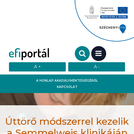
Keresendő szó:
MENÜ
A HONLAP AKADÁLYMENTESSÉGÉRŐL
KAPCSOLAT
Úttörő módszerrel kezelik
a Semmelweis klinikáján