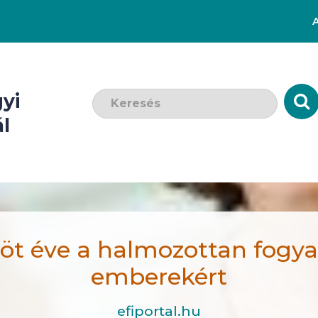
Keresendő szó:
yi
l
öt éve a halmozottan fogy
emberekért
efiportal.hu