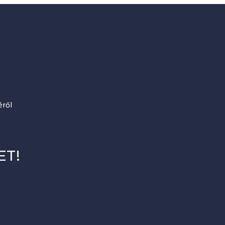
ről
ET!