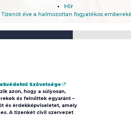
Hír
Tizenöt éve a halmozottan fogyatékos embereké
dekvédelmi Szövetsége
ik azon, hogy a súlyosan,
ekek és felnőttek egyaránt –
ót és érdekképviseletet, amely
s. A tizenkét civil szervezet