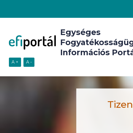
Egységes
Fogyatékosságüg
Információs Portá
Tizen