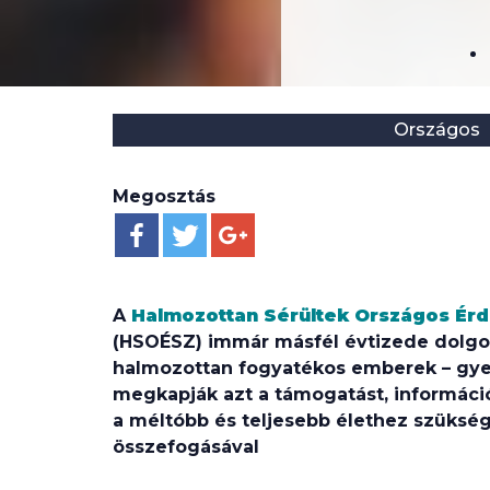
Helyszín:
Kategória:
Országos
Megosztás
A
Halmozottan Sérültek Országos Ér
(HSOÉSZ) immár másfél évtizede dolgoz
halmozottan fogyatékos emberek – gyer
megkapják azt a támogatást, informáci
a méltóbb és teljesebb élethez szüksége
összefogásával