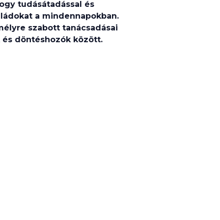
hogy tudásátadással és
saládokat a mindennapokban.
élyre szabott tanácsadásai
k és döntéshozók között.