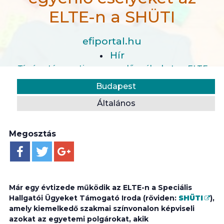
ELTE-n a SHÜTI
efiportal.hu
Hír
Tíz éve támogatja az egyenlő esélyeket az ELTE-n 
Helyszín:
Kategória:
Budapest
Általános
Megosztás
Már egy évtizede működik az ELTE-n a Speciális
Hallgatói Ügyeket Támogató Iroda (röviden:
SHÜTI
),
amely kiemelkedő szakmai színvonalon képviseli
azokat az egyetemi polgárokat, akik