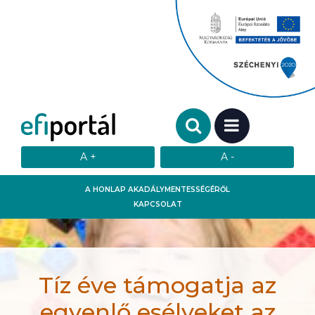
Keresendő szó:
MENÜ
A HONLAP AKADÁLYMENTESSÉGÉRŐL
KAPCSOLAT
Tíz éve támogatja az
egyenlő esélyeket az