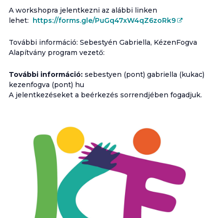
A workshopra jelentkezni az alábbi linken
lehet:
https://forms.gle/PuGq47xW4qZ6zoRk9
További információ: Sebestyén Gabriella, KézenFogva
Alapítvány program vezető:
További információ:
sebestyen (pont) gabriella (kukac)
kezenfogva (pont) hu
A jelentkezéseket a beérkezés sorrendjében fogadjuk.