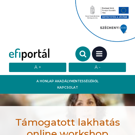
Keresendő szó:
MENÜ
A HONLAP AKADÁLYMENTESSÉGÉRŐL
KAPCSOLAT
Támogatott lakhatás
online workshop