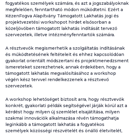
fogyatékos személyek számára, és azt a jogszabályoknak
megfelelően, fenntartható módon működtetni. Ezért a
KézenFogva Alapítvány Támogatott Lakhatás jogi és
projektvezetési workshopot hirdet elsősorban a
közeljövőben támogatott lakhatás indítását tervező
szervezetek, illetve intézményfenntartók számára.
A résztvevők megismerhetik a szolgáltatás indításának
és működtetésének feltételeit és ehhez kapcsolódóan
gyakorlat orientált módszertani és projektmenedzsment
ismereteket szerezhetnek, annak érdekében, hogy a
támogatott lakhatás megvalósításához a workshop
végén kész tervvel rendelkezzenek a résztvevő
szervezetek.
A workshop lehetőséget biztosít arra, hogy résztvevők
konkrét, gyakorlati példák segítségével járják körül azt a
kérdést hogy milyen új szemlélet elsajátítása, milyen
szakmai innovációk alkalmazása révén támogathatja
leginkább a támogatott lakhatás a fogyatékos
személyek közösségi részvételét és önálló életvitelét,