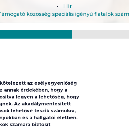
Hír
Támogató közösség speciális igényű fiatalok szá
kötelezett az esélyegyenlőség
 annak érdekében, hogy a
tosítva legyen a lehetőség, hogy
égnek. Az akadálymentesített
ások lehetővé teszik számukra,
yokban és a hallgatói életben.
ok számára biztosít