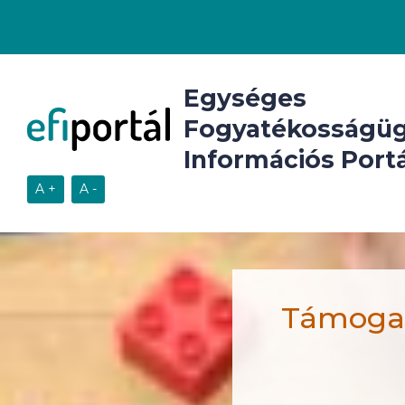
Egységes
Fogyatékosságüg
Információs Portá
Támogató