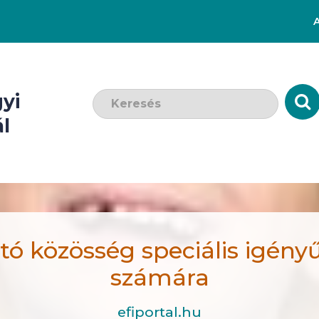
Keresendő szó:
yi
l
 közösség speciális igényű
számára
efiportal.hu