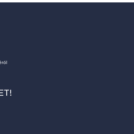
ről
ET!