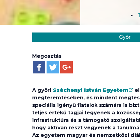
Helyszín:
Kategória:
Győr
Megosztás
A győri
Széchenyi István Egyetem
el
megteremtésében, és mindent megtesz
speciális igényű fiatalok számára is biz
teljes értékű tagjai legyenek a közöss
infrastruktúra és a támogató szolgáltat
hogy aktívan részt vegyenek a tanulmán
Az egyetem magyar és nemzetközi diák