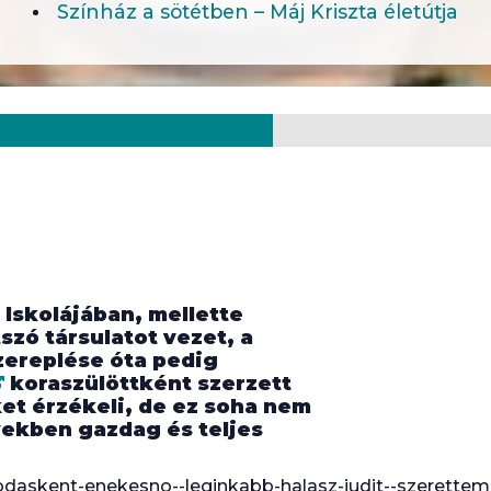
Színház a sötétben – Máj Kriszta életútja
Iskolájában, mellette
tszó társulatot vezet, a
zereplése óta pedig
koraszülöttként szerzett
ket érzékeli, de ez soha nem
yekben gazdag és teljes
vodaskent-enekesno--leginkabb-halasz-judit--szerettem