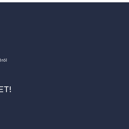
ről
ET!