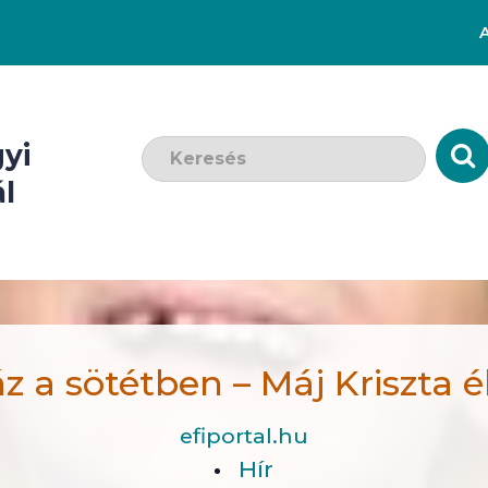
Keresendő szó:
yi
l
z a sötétben – Máj Kriszta é
efiportal.hu
Hír