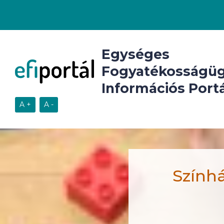
Egységes
Fogyatékosságüg
Információs Portá
Színhá