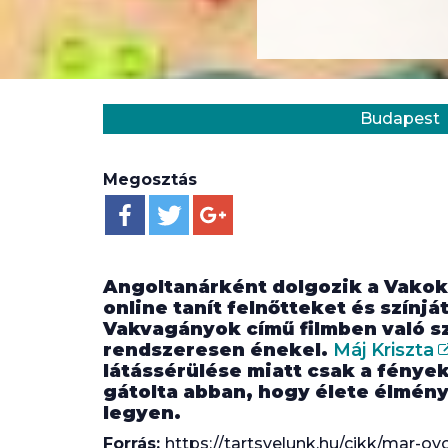
Helyszín:
Kategória:
Budapest
Megosztás
Angoltanárként dolgozik a Vakok 
online tanít felnőtteket és színjá
Vakvagányok című filmben való s
rendszeresen énekel.
Máj Kriszta
látássérülése miatt csak a fénye
gátolta abban, hogy élete élmén
legyen.
Forrás:
https://tartsvelunk.hu/cikk/mar-o