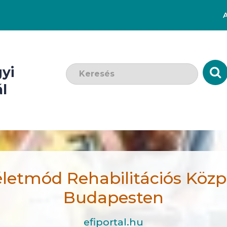
Keresendő szó:
yi
l
letmód Rehabilitációs Közp
Budapesten
efiportal.hu