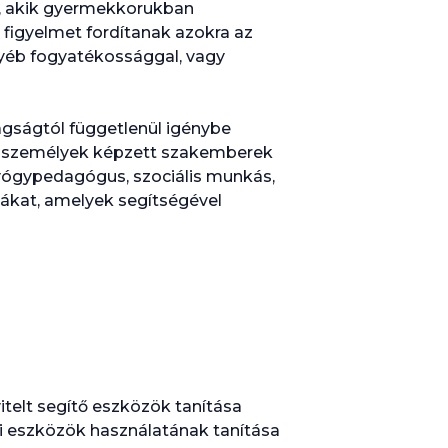
s, akik gyermekkorukban
t figyelmet fordítanak azokra az
gyéb fogyatékossággal, vagy
agságtól függetlenül igénybe
ült személyek képzett szakemberek
gyógypedagógus, szociális munkás,
ikákat, amelyek segítségével
telt segítő eszközök tanítása
 eszközök használatának tanítása