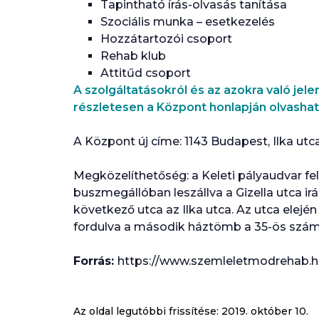
Tapintható írás-olvasás tanítása
Szociális munka – esetkezelés
Hozzátartozói csoport
Rehab klub
Attitűd csoport
A szolgáltatásokról és az azokra való jel
részletesen a Központ honlapján olvashat
A Központ új címe: 1143 Budapest, Ilka utca 
Megközelíthetőség: a Keleti pályaudvar fe
buszmegállóban leszállva a Gizella utca ir
következő utca az Ilka utca. Az utca elején
fordulva a második háztömb a 35-ös szám
Forrás:
https://www.szemleletmodrehab.
Az oldal legutóbbi frissítése:
2019. október 10.