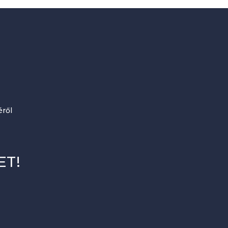
ről
ET!