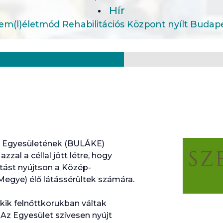
Hír
em(l)életmód Rehabilitációs Központ nyílt Budap
ú Egyesületének (BULÁKE)
zal a céllal jött létre, hogy
atást nyújtson a Közép-
egye) élő látássérültek számára.
kik felnőttkorukban váltak
. Az Egyesület szívesen nyújt