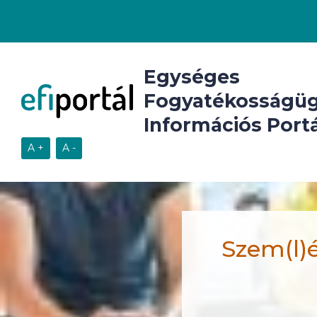
Egységes
Fogyatékosságüg
Információs Portá
Szem(l)é