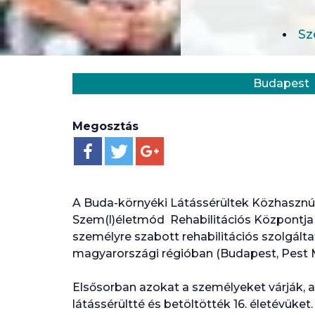
Sz
Helyszín:
Kategória:
Budapest
Megosztás
A Buda-környéki Látássérültek Közhaszn
Szem(l)életmód Rehabilitációs Központja az
személyre szabott rehabilitációs szolgált
magyarországi régióban (Budapest, Pest M
Elsősorban azokat a személyeket várják, a
látássérültté és betöltötték 16. életévüket