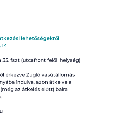
entkezési lehetőségekről
.
35. fszt (utcafront felőli helység)
lől érkezve Zugló vasútállomás
ányába indulva, azon átkelve a
 (még az átkelés előtt) balra
.
hu