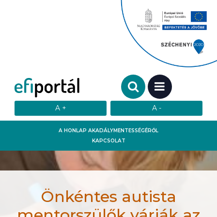
Keresendő szó:
MENÜ
A HONLAP AKADÁLYMENTESSÉGÉRŐL
KAPCSOLAT
Önkéntes autista
mentorszülők várják az