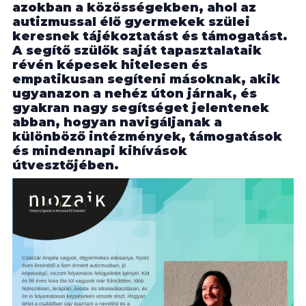
azokban a közösségekben, ahol az
autizmussal élő gyermekek szülei
keresnek tájékoztatást és támogatást.
A segítő szülők saját tapasztalataik
révén képesek hitelesen és
empatikusan segíteni másoknak, akik
ugyanazon a nehéz úton járnak, és
gyakran nagy segítséget jelentenek
abban, hogyan navigáljanak a
különböző intézmények, támogatások
és mindennapi kihívások
útvesztőjében.