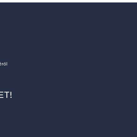
ről
ET!