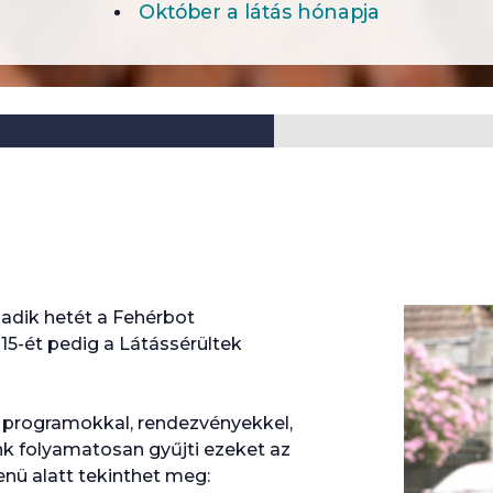
Október a látás hónapja
adik hetét a Fehérbot
15-ét pedig a Látássérültek
is programokkal, rendezvényekkel,
nk folyamatosan gyűjti ezeket az
ü alatt tekinthet meg: