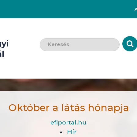
Keresendő szó:
yi
l
Október a látás hónapja
efiportal.hu
Hír