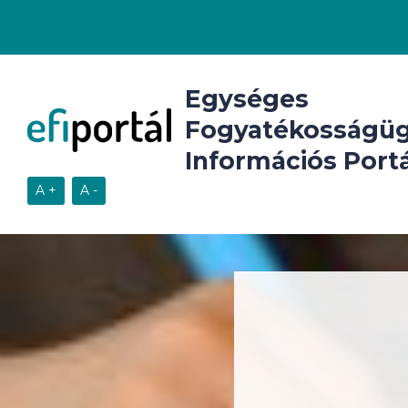
Egységes
Fogyatékosságüg
Információs Portá