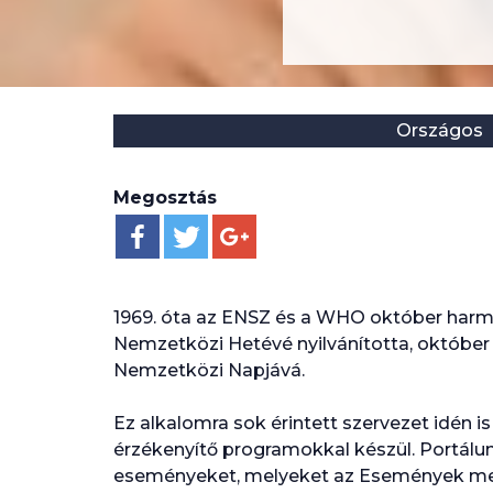
Helyszín:
Kategória:
Országos
Megosztás
1969. óta az ENSZ és a WHO október harm
Nemzetközi Hetévé nyilvánította, október 
Nemzetközi Napjává.
Ez alkalomra sok érintett szervezet idén 
érzékenyítő programokkal készül. Portálu
eseményeket, melyeket az Események men