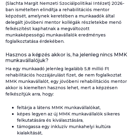
(Slachta Margit Nemzeti Szociálpolitikai Intézet) 2026-
ban ismételten elindítja a rehabilitációs mentor
képzését, amelynek keretében a munkaadók által
delegált jövőbeni mentor kollégák részletekbe menő
felkészítést kaphatnak a megváltozott
munkaképességű munkavállalók eredményes
foglalkoztatása érdekében.
Hasznos a képzés akkor is, ha jelenleg nincs MMK
munkavállalójuk?
Ha egy munkaadó jelenleg
legalább 5,8 millió Ft
rehabilitációs hozzájárulást
fizet, de
nem foglalkoztat
MMK munkavállalót
, egy jövőbeni rehabilitációs mentor
akkor is kiemelten hasznos lehet, mert a képzésen
felkészítjük arra, hogy:
feltárja a látens MMK munkavállalókat,
képes legyen az új MMK munkavállalók sikeres
felkutatására és kiválasztására,
támogassa egy inkluzív munkahelyi kultúra
kialakítását,