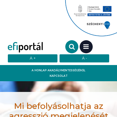
Keresendő szó:
MENÜ
A HONLAP AKADÁLYMENTESSÉGÉRŐL
KAPCSOLAT
Mi befolyásolhatja az
agresszió megjelenését