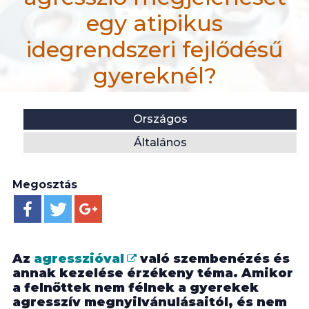
egy atipikus
idegrendszeri fejlődésű
gyereknél?
efiportal.hu
Helyszín:
Kategória:
Országos
Hír
Általános
Mi befolyásolhatja az agresszió megjelenését egy at
Megosztás
Az
agresszióval
való szembenézés és
annak kezelése érzékeny téma. Amikor
a felnőttek nem félnek a gyerekek
agresszív megnyilvánulásaitól, és nem