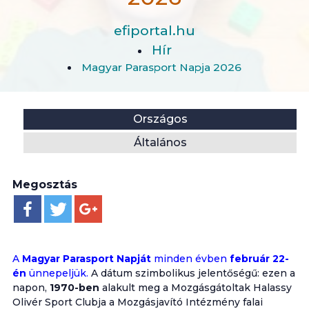
efiportal.hu
Hír
Magyar Parasport Napja 2026
Helyszín:
Kategória:
Országos
Általános
Megosztás
A
Magyar Parasport Napját
minden évben
február 22-
én
ünnepeljük.
A dátum szimbolikus jelentőségű: ezen a
napon,
1970-ben
alakult meg a Mozgásgátoltak Halassy
Olivér Sport Clubja a Mozgásjavító Intézmény falai