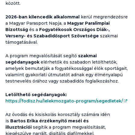
között.
2026-ban kilencedik alkalommal
kerül megrendezésre
a Magyar Parasport Napja, a
Magyar Paralimpiai
Bizottság
és a
Fogyatékosok Országos Diák-,
Verseny- és Szabadidősport Szövetsége
szakmai
támogatásával.
A program megvalósítását segítő
szakmai
segédanyagok
elérhetők és szabadon letölthetők,
amelyek bemutatják a fogyatékossággal élők sportágait,
valamint gyakorlati útmutatót adnak egy élményalapú
testnevelés órához vagy szabadidős foglalkozáshoz.
Letölthető segédanyagok:
https://fodisz.hu/lelekmozgato-program/segedletek/
Az óvodás és kisiskolás korosztály számára idén
is
Bartos Erika érzékenyítő meséi és
illusztrációi
segítik a program megvalósítását,
kiegészülve narrált, digitális diafilmekkel.