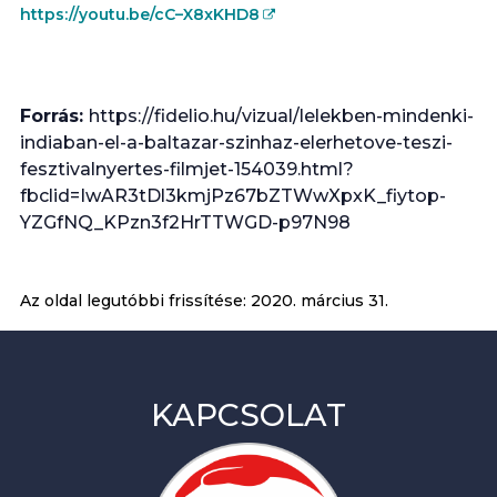
https://youtu.be/cC–X8xKHD8
Forrás:
https://fidelio.hu/vizual/lelekben-mindenki-
indiaban-el-a-baltazar-szinhaz-elerhetove-teszi-
fesztivalnyertes-filmjet-154039.html?
fbclid=IwAR3tDl3kmjPz67bZTWwXpxK_fiytop-
YZGfNQ_KPzn3f2HrTTWGD-p97N98
Az oldal legutóbbi frissítése:
2020. március 31.
KAPCSOLAT