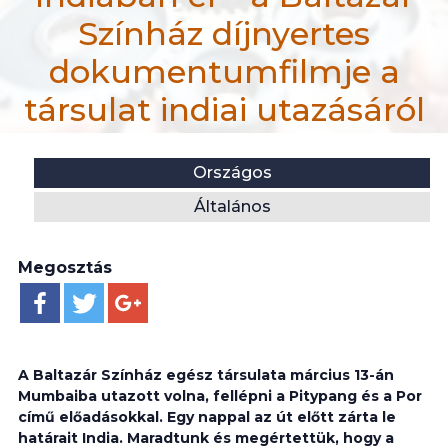
Színház díjnyertes
dokumentumfilmje a
társulat indiai utazásáról
efiportal.hu
Helyszín:
Kategória:
Országos
Hír
Általános
Lélekben mindenki Indiában él – a Baltazár Színház d
Megosztás
A Baltazár Színház egész társulata március 13-án
Mumbaiba utazott volna, fellépni a Pitypang és a Por
című előadásokkal. Egy nappal az út előtt zárta le
határait India. Maradtunk és megértettük, hogy a