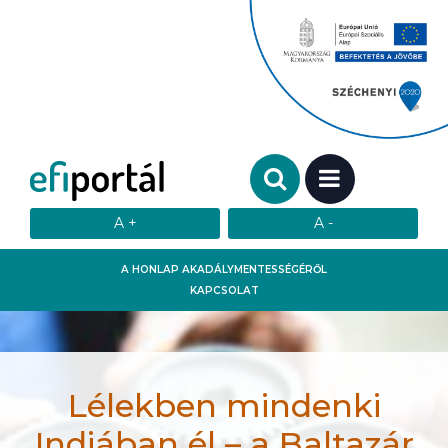
Keresendő szó:
MENÜ
A HONLAP AKADÁLYMENTESSÉGÉRŐL
KAPCSOLAT
Lélekben mindenki
Indiában él – a Baltazár