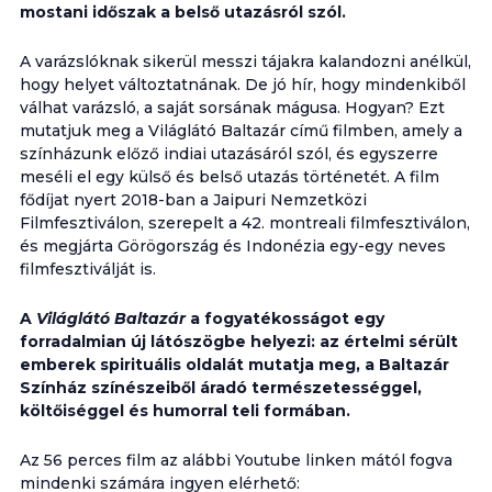
mostani időszak a belső utazásról szól.
A varázslóknak sikerül messzi tájakra kalandozni anélkül,
hogy helyet változtatnának. De jó hír, hogy mindenkiből
válhat varázsló, a saját sorsának mágusa. Hogyan? Ezt
mutatjuk meg a Világlátó Baltazár című filmben, amely a
színházunk előző indiai utazásáról szól, és egyszerre
meséli el egy külső és belső utazás történetét. A film
fődíjat nyert 2018-ban a Jaipuri Nemzetközi
Filmfesztiválon, szerepelt a 42. montreali filmfesztiválon,
és megjárta Görögország és Indonézia egy-egy neves
filmfesztiválját is.
A
Világlátó Baltazár
a fogyatékosságot egy
forradalmian új látószögbe helyezi: az értelmi sérült
emberek spirituális oldalát mutatja meg, a Baltazár
Színház színészeiből áradó természetességgel,
költőiséggel és humorral teli formában.
Az 56 perces film az alábbi Youtube linken mától fogva
mindenki számára ingyen elérhető: