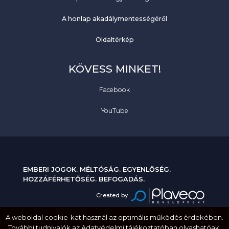
A honlap akadálymentességéről
Oldaltérkép
KÖVESS MINKET!
Facebook
YouTube
EMBERI JOGOK. MÉLTÓSÁG. EGYENLŐSÉG.
HOZZÁFÉRHETŐSÉG. BEFOGADÁS.
Created by
A weboldal cookie-kat használ az optimális működés érdekében.
További tudnivalók az Adatvédelmi tájékoztatóban olvashatóak.