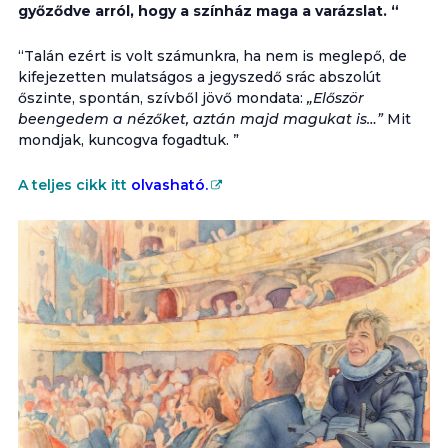
győződve arról, hogy a színház maga a varázslat. “
“Talán ezért is volt számunkra, ha nem is meglepő, de
kifejezetten mulatságos a jegyszedő srác abszolút
őszinte, spontán, szívből jövő mondata:
„Először
beengedem a nézőket, aztán majd magukat is…”
Mit
mondjak, kuncogva fogadtuk. ”
A teljes cikk itt
olvasható.