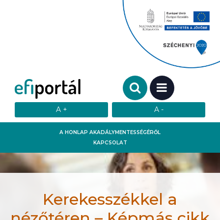
Keresendő szó:
MENÜ
A HONLAP AKADÁLYMENTESSÉGÉRŐL
KAPCSOLAT
Kerekesszékkel a
nézőtéren – Képmás cikk