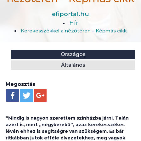
efiportal.hu
Hír
Kerekesszékkel a nézőtéren – Képmás cikk
Helyszín:
Kategória:
Országos
Általános
Megosztás
“Mindig is nagyon szerettem színházba járni. Talán
azért is, mert „négykerekű”, azaz kerekesszékes
lévén ehhez is segítségre van szükségem. És bár
ritkábban jutok efféle élvezetekhez, meg vagyok