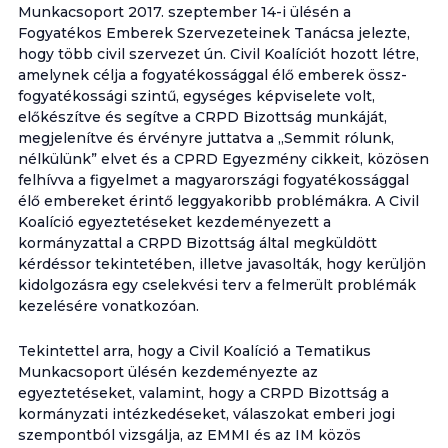
Munkacsoport 2017. szeptember 14-i ülésén a
Fogyatékos Emberek Szervezeteinek Tanácsa jelezte,
hogy több civil szervezet ún. Civil Koalíciót hozott létre,
amelynek célja a fogyatékossággal élő emberek össz-
fogyatékossági szintű, egységes képviselete volt,
előkészítve és segítve a CRPD Bizottság munkáját,
megjelenítve és érvényre juttatva a „Semmit rólunk,
nélkülünk” elvet és a CPRD Egyezmény cikkeit, közösen
felhívva a figyelmet a magyarországi fogyatékossággal
élő embereket érintő leggyakoribb problémákra. A Civil
Koalíció egyeztetéseket kezdeményezett a
kormányzattal a CRPD Bizottság által megküldött
kérdéssor tekintetében, illetve javasolták, hogy kerüljön
kidolgozásra egy cselekvési terv a felmerült problémák
kezelésére vonatkozóan.
Tekintettel arra, hogy a Civil Koalíció a Tematikus
Munkacsoport ülésén kezdeményezte az
egyeztetéseket, valamint, hogy a CRPD Bizottság a
kormányzati intézkedéseket, válaszokat emberi jogi
szempontból vizsgálja, az EMMI és az IM közös