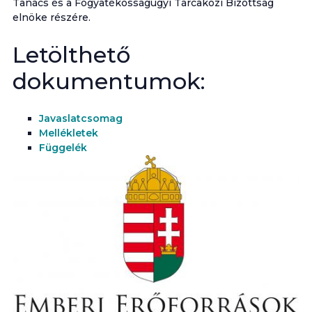
Tanács és a Fogyatékosságügyi Tárcaközi Bizottság
elnöke részére.
Letölthető
dokumentumok:
Javaslatcsomag
Mellékletek
Függelék