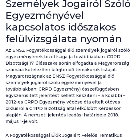
Személyek Jogairól Szóló
Egyezményével
kapcsolatos időszakos
felülvizsgálata nyomán
Az ENSZ Fogyatékossággal élő személyek jogairól szóló
egyezményének bizottsága (a továbbiakban: CRPD
Bizottság) 17. ülésszaka során elfogadta a Magyarország
számára kötelezően kifejtendő témakörök listáját.
Magyarországnak az ENSZ Fogyatékossággal élő
személyek jogairól szóló egyezményével (a
továbbiakban: CRPD Egyezmény) összefüggésben
egyszerűsített jelentést kellett készíteni – a korábbi –
2012-es CRPD Egyezmény védése óta eltelt ötéves
ciklusról a CRPD Bizottság által elküldött kérdéssor
alapján. A nemzeti jelentés leadási határideje 2018.
május 1-je volt.
A Fogyatékossággal Élők Jogaiért Felelős Tematikus