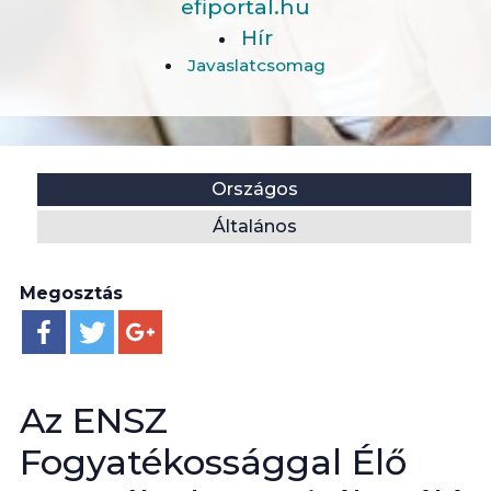
efiportal.hu
Hír
Javaslatcsomag
Helyszín:
Kategória:
Országos
Általános
Megosztás
Az ENSZ
Fogyatékossággal Élő