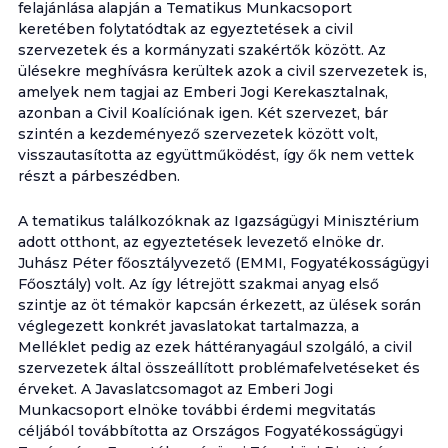
felajánlása alapján a Tematikus Munkacsoport
keretében folytatódtak az egyeztetések a civil
szervezetek és a kormányzati szakértők között. Az
ülésekre meghívásra kerültek azok a civil szervezetek is,
amelyek nem tagjai az Emberi Jogi Kerekasztalnak,
azonban a Civil Koalíciónak igen. Két szervezet, bár
szintén a kezdeményező szervezetek között volt,
visszautasította az együttműködést, így ők nem vettek
részt a párbeszédben.
A tematikus találkozóknak az Igazságügyi Minisztérium
adott otthont, az egyeztetések levezető elnöke dr.
Juhász Péter főosztályvezető (EMMI, Fogyatékosságügyi
Főosztály) volt. Az így létrejött szakmai anyag első
szintje az öt témakör kapcsán érkezett, az ülések során
véglegezett konkrét javaslatokat tartalmazza, a
Melléklet pedig az ezek háttéranyagául szolgáló, a civil
szervezetek által összeállított problémafelvetéseket és
érveket. A Javaslatcsomagot az Emberi Jogi
Munkacsoport elnöke további érdemi megvitatás
céljából továbbította az Országos Fogyatékosságügyi