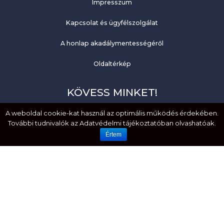
Impresszum
Kapcsolat és ügyfélszolgálat
A honlap akadálymentességéről
Oldaltérkép
KÖVESS MINKET!
A weboldal cookie-kat használ az optimális működés érdekében.
Facebook
További tudnivalók az Adatvédelmi tájékoztatóban olvashatóak.
YouTube
Értem
EMBERI JOGOK. MÉLTÓSÁG. EGYENLŐSÉG.
HOZZÁFÉRHETŐSÉG. BEFOGADÁS.
Created by