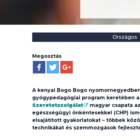
Helyszín:
Kategória:
Országos
Megosztás
A kenyai Bogo Bogo nyomornegyedben
gyógypedagógiai program keretében 
Szeretetszolgálat
magyar csapata az 
egészségügyi önkéntesekkel (CHP) ismé
elsajátított gyakorlatokat – többek köz
technikákat és szemmozgások fejleszté