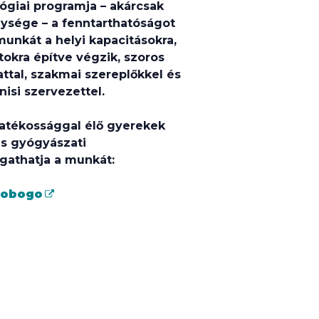
ógiai programja – akárcsak
ysége – a fenntarthatóságot
 munkát a helyi kapacitásokra,
okra építve végzik, szoros
tal, szakmai szereplőkkel és
nisi szervezettel.
atékossággal élő gyerekek
s gyógyászati
athatja a munkát:
gobogo