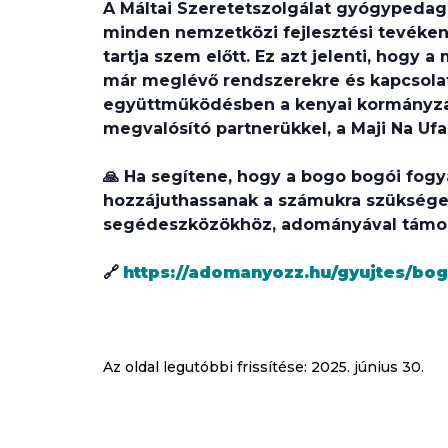
A Máltai Szeretetszolgálat gyógypedag
minden nemzetközi fejlesztési tevéken
tartja szem előtt. Ez azt jelenti, hogy a
már meglévő rendszerekre és kapcsolat
együttműködésben a kenyai kormányzat
megvalósító partnerükkel, a Maji Na Ufa
🙏
Ha segítene, hogy a bogo bogói fogy
hozzájuthassanak a számukra szüksége
segédeszközökhöz, adományával támog
🔗
https://adomanyozz.hu/gyujtes/bo
Az oldal legutóbbi frissítése:
2025. június 30.