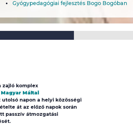
Gyógypedagógiai fejlesztés Bogo Bogóban
 zajló komplex
a
Magyar Máltai
utolsó napon a helyi közösségi
telte át az előző napok során
ött passzív átmozgatási
sét.