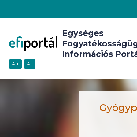
Egységes
Fogyatékosságüg
Információs Portá
Gyógyp