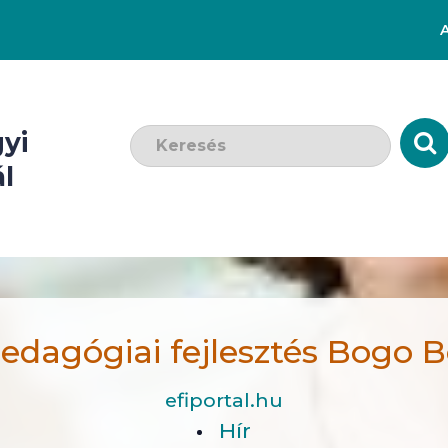
Keresendő szó:
yi
l
edagógiai fejlesztés Bogo 
efiportal.hu
Hír