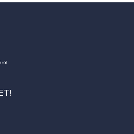
ről
ET!