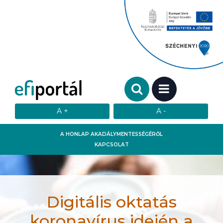
Keresendő szó:
MENÜ
A HONLAP AKADÁLYMENTESSÉGÉRŐL
KAPCSOLAT
Digitális oktatás
koronavírus idején a