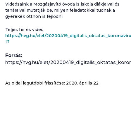
Videósaink a Mozgásjavító óvoda is iskola diákjaival és
tanáraival mutatják be, milyen feladatokkal tudnak a
gyerekek otthon is fejlődni.
Teljes hír és videó:
https://hvg.hu/elet/20200419_digitalis_oktatas_koronavi
Forrás:
https://hvg.hu/elet/20200419_digitalis_oktatas_kor
Az oldal legutóbbi frissítése:
2020. április 22.