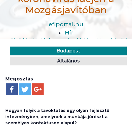
Mozgásjavítóban
efiportal.hu
Hír
Digitális oktatás koronavírus idején a Mozgásjavítób
Helyszín:
Kategória:
Budapest
Általános
Megosztás
Hogyan folyik a távoktatás egy olyan fejlesztő
intézményben, amelynek a munkája jórészt a
személyes kontaktuson alapul?