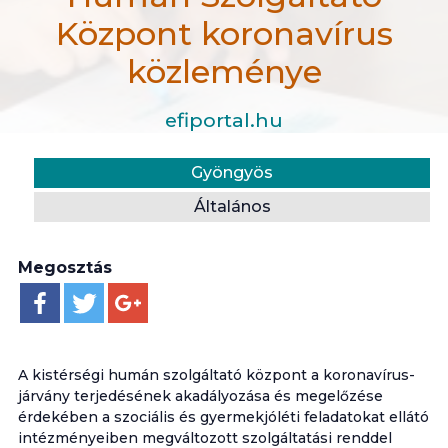
Központ koronavírus
közleménye
efiportal.hu
Hír
Helyszín:
Kategória:
Gyöngyös
A Gyöngyösi Kistérségi Humán Szolgáltató Központ
Általános
Megosztás
A kistérségi humán szolgáltató központ a koronavírus-
járvány terjedésének akadályozása és megelőzése
érdekében a szociális és gyermekjóléti feladatokat ellátó
intézményeiben megváltozott szolgáltatási renddel