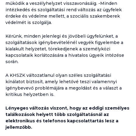
működik a veszélyhelyzet visszavonásáig. -Minden
intézkedés és szolgáltatási rend változás az ügyfelek
érdeke és védelme mellett, a szociális szakemberek
védelmét is szolgálja.
Kérünk, minden jelenlegi és jövőbeli ügyfelünket, a
szolgáltatások igénybevételénél vegyék figyelembe a
kialakult helyzetet, törekedjenek a személyközi
kapcsolataik korlátozására a hivatalos ügyeik intézése
során.
A KHSZK változatlanul olyan széles szolgáltatási
kínálatot biztosít, amely lehetővé teszi valamennyi
igénybevevő problémájára a megoldást és a választ a
kritikus helyzetben is.
Lényeges változás viszont, hogy az eddigi személyes
találkozások helyett több szolgáltatásnál az
elektronikus és telefonos kapcsolattartás lesz a
jellemzőbb.