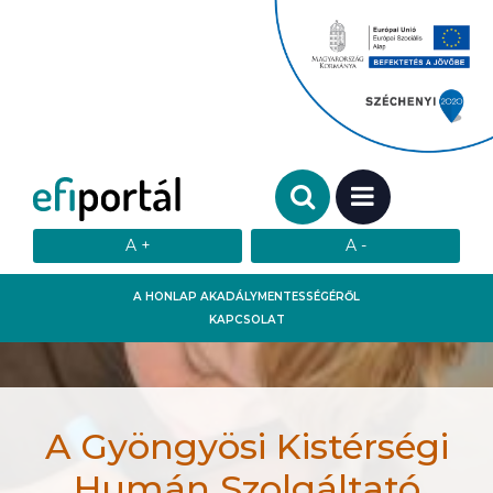
Keresendő szó:
MENÜ
A HONLAP AKADÁLYMENTESSÉGÉRŐL
KAPCSOLAT
A Gyöngyösi Kistérségi
Humán Szolgáltató