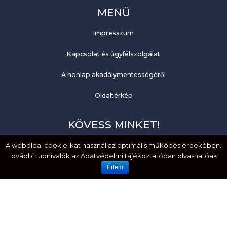
MENÜ
Impresszum
Kapcsolat és ügyfélszolgálat
A honlap akadálymentességéről
Oldaltérkép
KÖVESS MINKET!
A weboldal cookie-kat használ az optimális működés érdekében.
Facebook
További tudnivalók az Adatvédelmi tájékoztatóban olvashatóak.
YouTube
Értem
EMBERI JOGOK. MÉLTÓSÁG. EGYENLŐSÉG.