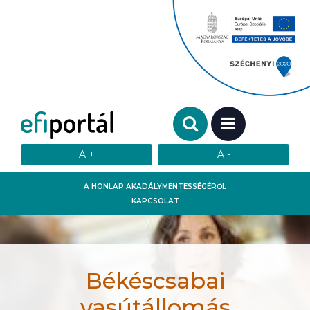
Keresendő szó:
MENÜ
A HONLAP AKADÁLYMENTESSÉGÉRŐL
KAPCSOLAT
Békéscsabai
vasútállomás