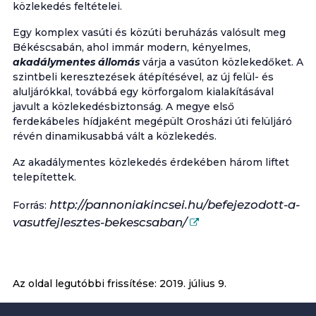
közlekedés feltételei.
Egy komplex vasúti és közúti beruházás valósult meg
Békéscsabán, ahol immár modern, kényelmes,
akadálymentes állomás
várja a vasúton közlekedőket. A
szintbeli keresztezések átépítésével, az új felül- és
aluljárókkal, továbbá egy körforgalom kialakításával
javult a közlekedésbiztonság. A megye első
ferdekábeles hídjaként megépült Orosházi úti felüljáró
révén dinamikusabbá vált a közlekedés.
Az akadálymentes közlekedés érdekében három liftet
telepítettek.
http://pannoniakincsei.hu/befejezodott-a-
Forrás:
vasutfejlesztes-bekescsaban/
Az oldal legutóbbi frissítése:
2019. július 9.