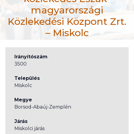
magyarországi
Közlekedési Központ Zrt.
– Miskolc
efiportal.hu
Akadálymentes közlekedési lehetőségek
Irányítószám
Akadálymentes közlekedés Észak-magyarországi Köz
3500
Település
Miskolc
Megye
Borsod-Abaúj-Zemplén
Járás
Miskolci járás