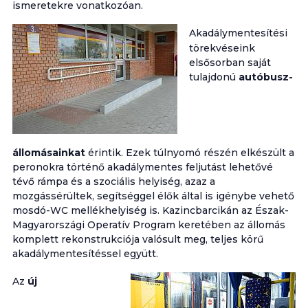
ismeretekre vonatkozóan.
Akadálymentesítési
törekvéseink
elsősorban saját
tulajdonú
autóbusz-
állomásainkat
érintik. Ezek túlnyomó részén elkészült a
peronokra történő akadálymentes feljutást lehetővé
tévő rámpa és a szociális helyiség, azaz a
mozgássérültek, segítséggel élők által is igénybe vehető
mosdó-WC mellékhelyiség is. Kazincbarcikán az Észak-
Magyarországi Operatív Program keretében az állomás
komplett rekonstrukciója valósult meg, teljes körű
akadálymentesítéssel együtt.
Az
új