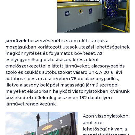
járművek
beszerzésénél is szem előtt tartjuk a
mozgásukban korlátozott utasok utazási lehetőségeinek
megkönnyítését és folyamatos bővítését. Az
esélyegyenlőség biztosításának részeként
emelőszerkezettel ellátott járműveket, alacsonypadlós
szóló és csuklós autóbuszokat vásárolunk. A 2016. évi
autóbusz-beszerzési tervben 78 db alacsonypadlós,
illetve alacsony belépési magasságú jármű szerepel,
melyeket elsősorban helyközi viszonylatokban kívánunk
közlekedtetni. Jelenleg összesen 182 darab ilyen
járművel rendelkezünk.
Azon viszonylatokon,
ahol erre
lehetőségünk van, a