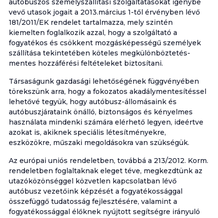
autóbuszos személyszállítási szolgáltatásokat igénybe
vevő utasok jogait a 2013.március 1-től érvényben lévő
181/2011/EK rendelet tartalmazza, mely szintén
kiemelten foglalkozik azzal, hogy a szolgáltató a
fogyatékos és csökkent mozgásképességű személyek
szállítása tekintetében köteles megkülönböztetés-
mentes hozzáférési feltételeket biztosítani.
Társaságunk gazdasági lehetőségének függvényében
törekszünk arra, hogy a fokozatos akadálymentesítéssel
lehetővé tegyük, hogy autóbusz-állomásaink és
autóbuszjárataink önálló, biztonságos és kényelmes
használata mindenki számára elérhető legyen, ideértve
azokat is, akiknek speciális létesítményekre,
eszközökre, műszaki megoldásokra van szükségük.
Az európai uniós rendeletben, továbbá a 213/2012. Korm.
rendeletben foglaltaknak eleget téve, megkezdtünk az
utazóközönséggel közvetlen kapcsolatban lévő
autóbusz vezetőink képzését a fogyatékossággal
összefüggő tudatosság fejlesztésére, valamint a
fogyatékossággal élőknek nyújtott segítségre irányuló