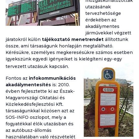
mozgáskorlátozottak
utazásának
tervezhetősége
érdekében az
akadálymentes
járművekkel végzett
járatokról külön
tájékoztató menetrendet
állítottunk
össze, ami társaságunk honlapján megtalálható.
Kérésükre, személyes megkeresésükre számos esetben
igyekszünk egyedi igényeiket is kielégíteni egy-egy
tervezett utazásuk kapcsán.
Fontos az
infokommunikációs
akadálymentesítés
is: 2010.
évben fejlesztette ki az Észak-
Magyarországi Oktatási és
Közlekedésfejlesztési Kft.
társaságunkkal közösen azt az
SOS-INFO oszlopot, mely a
fogyatékkal élők utazásban és
az autóbusz-állomás
használatában való részvételét