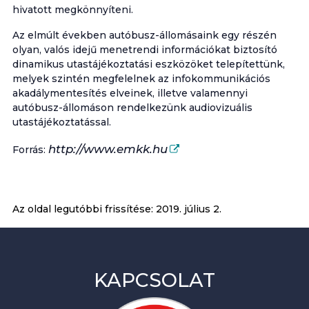
hivatott megkönnyíteni.
Az elmúlt években autóbusz-állomásaink egy részén
olyan, valós idejű menetrendi információkat biztosító
dinamikus utastájékoztatási eszközöket telepítettünk,
melyek szintén megfelelnek az infokommunikációs
akadálymentesítés elveinek, illetve valamennyi
autóbusz-állomáson rendelkezünk audiovizuális
utastájékoztatással.
http://www.emkk.hu
Forrás:
Az oldal legutóbbi frissítése:
2019. július 2.
KAPCSOLAT