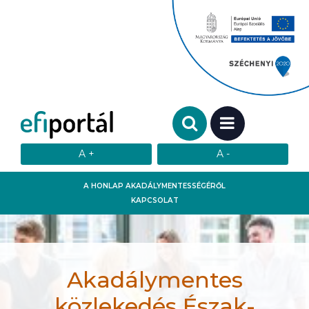
Keresendő szó:
MENÜ
A HONLAP AKADÁLYMENTESSÉGÉRŐL
KAPCSOLAT
Akadálymentes
közlekedés Észak-