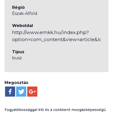
Régió
Észak-Alföld
Weboldal
http://www.emkk.hu/index.php?
option=com_content&view=article&id=22
Típus
busz
Megosztás
Fogyatékossággal élő és a csökkent mozgásképességű