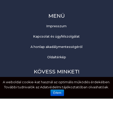
MENÜ
Impresszum
Kapcsolat és ügyfélszolgálat
A honlap akadálymentességéről
Oldaltérkép
KÖVESS MINKET!
A weboldal cookie-kat használ az optimális működés érdekében.
Facebook
További tudnivalók az Adatvédelmi tájékoztatóban olvashatóak.
YouTube
Értem