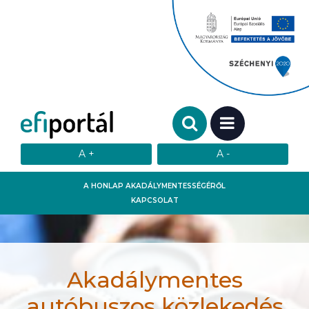
Keresendő szó:
MENÜ
A HONLAP AKADÁLYMENTESSÉGÉRŐL
KAPCSOLAT
Akadálymentes
autóbuszos közlekedés