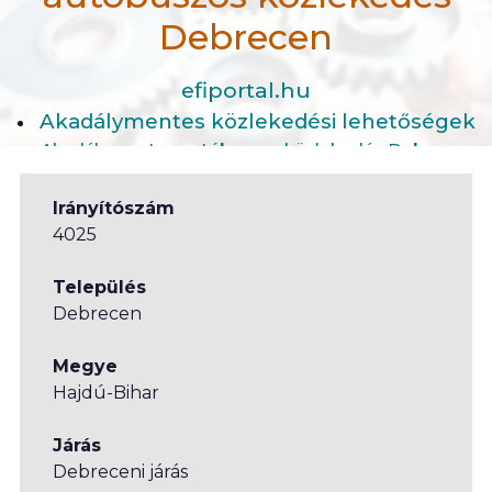
Debrecen
efiportal.hu
Akadálymentes közlekedési lehetőségek
Akadálymentes autóbuszos közlekedés Debrecen
Irányítószám
4025
Település
Debrecen
Megye
Hajdú-Bihar
Járás
Debreceni járás