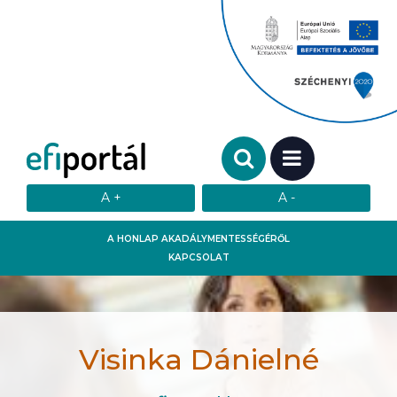
Keresendő szó:
MENÜ
A HONLAP AKADÁLYMENTESSÉGÉRŐL
KAPCSOLAT
Visinka Dánielné