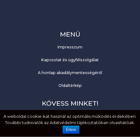
MENÜ
Impresszum
Kapcsolat és ügyfélszolgálat
A honlap akadálymentességéről
Oldaltérkép
KÖVESS MINKET!
A weboldal cookie-kat használ az optimális működés érdekében.
Facebook
További tudnivalók az Adatvédelmi tájékoztatóban olvashatóak.
YouTube
Értem