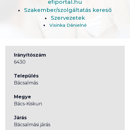
efiportal.hu
Szakember/szolgáltatás kereső
Szervezetek
Visinka Dánielné
Irányítószám
6430
Település
Bácsalmás
Megye
Bács-Kiskun
Járás
Bácsalmási járás