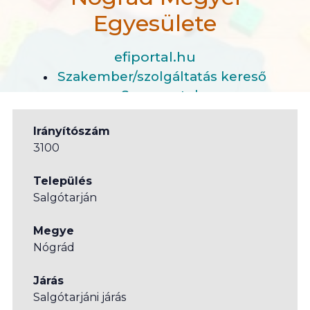
Egyesülete
efiportal.hu
Szakember/szolgáltatás kereső
Szervezetek
Vakok és Gyengénlátók Nógrád Megyei Egyesülete
Irányítószám
3100
Település
Salgótarján
Megye
Nógrád
Járás
Salgótarjáni járás