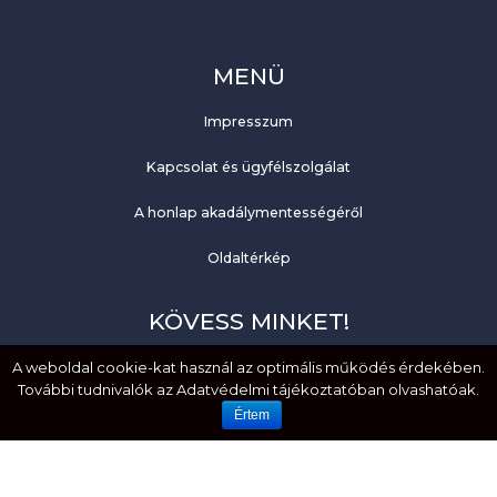
MENÜ
Impresszum
Kapcsolat és ügyfélszolgálat
A honlap akadálymentességéről
Oldaltérkép
KÖVESS MINKET!
A weboldal cookie-kat használ az optimális működés érdekében.
Facebook
További tudnivalók az Adatvédelmi tájékoztatóban olvashatóak.
YouTube
Értem