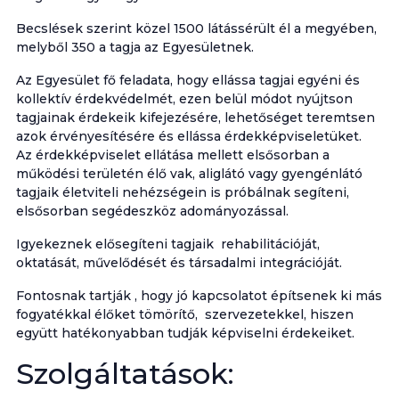
Becslések szerint közel 1500 látássérült él a megyében,
melyből 350 a tagja az Egyesületnek.
Az Egyesület fő feladata, hogy ellássa tagjai egyéni és
kollektív érdekvédelmét, ezen belül módot nyújtson
tagjainak érdekeik kifejezésére, lehetőséget teremtsen
azok érvényesítésére és ellássa érdekképviseletüket.
Az érdekképviselet ellátása mellett elsősorban a
működési területén élő vak, aliglátó vagy gyengénlátó
tagjaik életviteli nehézségein is próbálnak segíteni,
elsősorban segédeszköz adományozással.
Igyekeznek elősegíteni tagjaik rehabilitációját,
oktatását, művelődését és társadalmi integrációját.
Fontosnak tartják , hogy jó kapcsolatot építsenek ki más
fogyatékkal élőket tömörítő, szervezetekkel, hiszen
együtt hatékonyabban tudják képviselni érdekeiket.
Szolgáltatások: