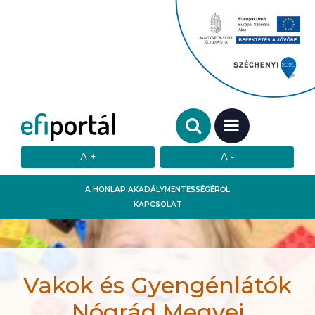
Keresendő szó:
MENÜ
A HONLAP AKADÁLYMENTESSÉGÉRŐL
KAPCSOLAT
Vakok és Gyengénlátók
Nógrád Megyei