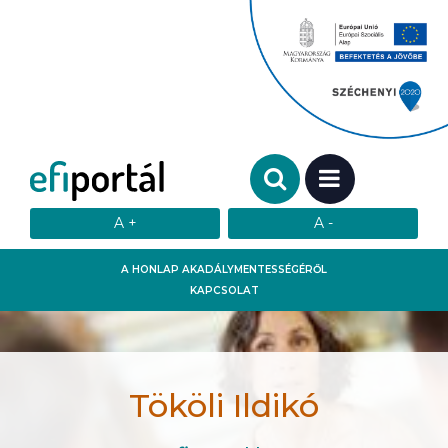
Keresendő szó:
MENÜ
A HONLAP AKADÁLYMENTESSÉGÉRŐL
KAPCSOLAT
Tököli Ildikó