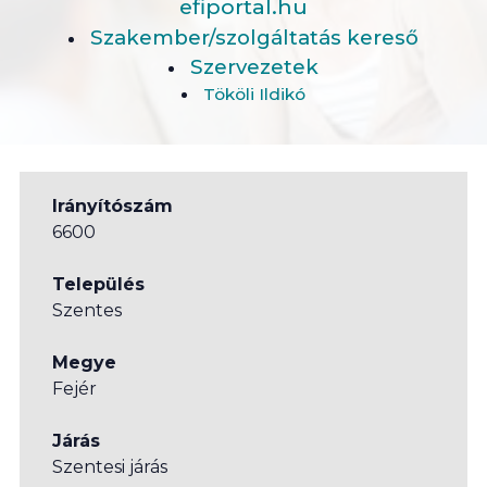
efiportal.hu
Szakember/szolgáltatás kereső
Szervezetek
Tököli Ildikó
Irányítószám
6600
Település
Szentes
Megye
Fejér
Járás
Szentesi járás