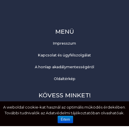
MENÜ
Impresszum
Kapcsolat és ügyfélszolgálat
A honlap akadálymentességéről
Oldaltérkép
KÖVESS MINKET!
A weboldal cookie-kat használ az optimális működés érdekében.
Facebook
További tudnivalók az Adatvédelmi tájékoztatóban olvashatóak.
YouTube
Értem