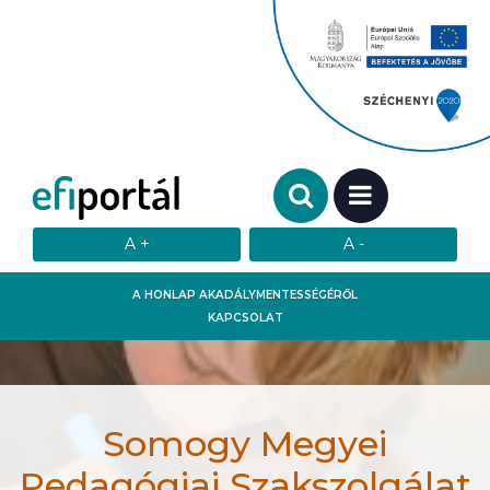
Keresendő szó:
MENÜ
A HONLAP AKADÁLYMENTESSÉGÉRŐL
KAPCSOLAT
Somogy Megyei
Pedagógiai Szakszolgálat