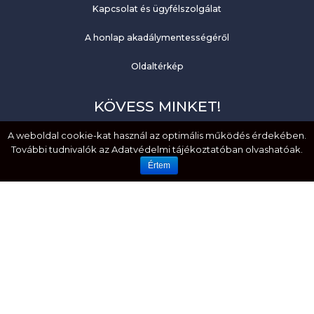
Kapcsolat és ügyfélszolgálat
A honlap akadálymentességéről
Oldaltérkép
KÖVESS MINKET!
A weboldal cookie-kat használ az optimális működés érdekében.
Facebook
További tudnivalók az Adatvédelmi tájékoztatóban olvashatóak.
YouTube
Értem
EMBERI JOGOK. MÉLTÓSÁG. EGYENLŐSÉG.
HOZZÁFÉRHETŐSÉG. BEFOGADÁS.
Created by