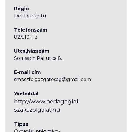
Régió
Dél-Dunántúl
Telefonszám
82/510-113
Utca,házszám
Somssich Pál utca 8.
E-mail cím
smpszfoigazgatosag@gmail.com
Weboldal
http://www.pedagogiai-
szakszolgalat.hu
Típus
Oktatási intézmény