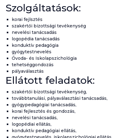
Szolgáltatások:
korai fejlsztés
szakértői bizottsági tevékenység
nevelési tanácsadás
logopédia tanácsadás
konduktív pedagógia
gyógytestnevelés
Óvoda- és Iskolapszichológia
tehetséggondozás
pályaválasztás
Ellátott feladatok:
szakértői bizottsági tevékenység,
továbbtanulási, pályaválasztási tanácsadás,
gyógypedagógiai tanácsadás,
korai fejlesztés és gondozás,
nevelési tanácsadás,
logopédiai ellátás,
konduktív pedagógiai ellátás,
gyógytestnevelés, iskolapszichológiai ellátás,