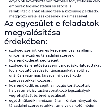
egyéb ok következtében tartósan fogyatékossá váló
emberek foglalkoztatási és szociális
rehabilitációjának elősegítése a közösség példaadó,
meggyőző ereje, eszközeinek alkalmazásával.
Az egyesület e feladatok
megvalósítása
érdekében:
szükség szerint kéri és kezdeményezi az állami,
önkormányzati és társadalmi szervek
közreműködését, segítségét,
szükség és lehetőség szerint mozgáskorlátozottakat
foglalkoztató gazdasági társaságokat alapíthat
önállóan vagy más társadalmi, gazdálkodó
szervezetekkel közösen,
közreműködik és segíti a mozgáskorlátozottak
helyzetének javítására vonatkozó jogszabályok
végrehajtását és érvényesülését,
együttműködik mindazon állami, önkormányzati és
társadalmi szervezetekkel, amelyek alkotó módon