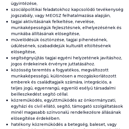
ügyintézése,
szociálpolitikai feladatokhoz kapcsolódó tevékenység
jogszabály, vagy MEOSZ felhatalmazása alapján,
tagjai aktivitásának felkeltése, nevelése,
munkaképességük fejlesztésnek, elhelyezésének és
munkába állításának elősegítése,
művelődésük ösztönzése, tagjai pihenésének,
üdülésének, szabadidejük kulturált eltöltésének
elősegítése,
segítségnyújtás tagjai egyéni helyzetének javításhoz,
jogos érdekeinek érvényre juttatásához.
közösség teremtés a fogyatékos, megváltozott
munkaképességű, különösen a mozgáskorlátozott
emberek és családtagjaik számára, integrációs, a
teljes jogú, egyenrangú, egyenlő esélyű társadalmi
beilleszkedést segítő céllal.
közreműködés, együttműködés az önkormányzati,
egyházi és civil ellátó, segítő, támogató szolgáltatások
minél magasabb színvonalú rendelkezésre állásának
elősegítése érdekében.
hatékony közreműködés a betegség, baleset, vagy