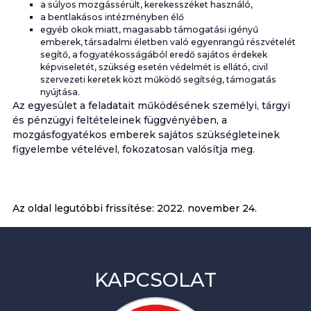
a súlyos mozgássérült, kerekesszéket használó,
a bentlakásos intézményben élő
egyéb okok miatt, magasabb támogatási igényű
emberek, társadalmi életben való egyenrangú részvételét
segítő, a fogyatékosságából eredő sajátos érdekek
képviseletét, szükség esetén védelmét is ellátó, civil
szervezeti keretek közt működő segítség, támogatás
nyújtása.
Az egyesület a feladatait működésének személyi, tárgyi
és pénzügyi feltételeinek függvényében, a
mozgásfogyatékos emberek sajátos szükségleteinek
figyelembe vételével, fokozatosan valósítja meg.
Az oldal legutóbbi frissítése:
2022. november 24.
KAPCSOLAT