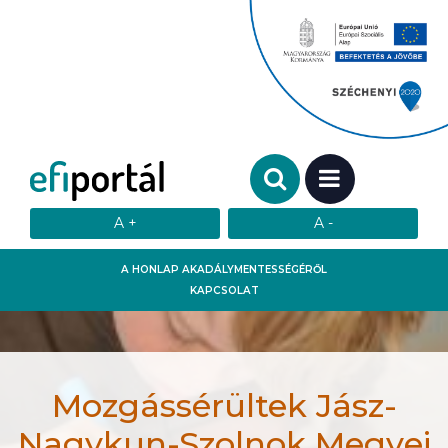
Keresendő szó:
MENÜ
A HONLAP AKADÁLYMENTESSÉGÉRŐL
KAPCSOLAT
Mozgássérültek Jász-
Nagykun-Szolnok Megyei