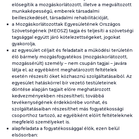
elősegítik a mozgáskorlátozott, illetve a megváltozott
munkaképességű, emberek társadalmi
beilleszkedését, társadalmi rehabilitációját,
a Mozgáskorlátozottak Egyesületének Országos
Szövetségének (MEOSZ) tagja és teljesíti a szövetségi
tagsággal együtt járó kötelezettségeket, jogokat
gyakorolja,
az egyesület céljait és feladatait a működési területén
élő bármely mozgásfogyatékos (mozgáskorlátozott,
mozgássérült) személy – nem csupán tagjai – javára
látja el, az egyébként meghatározott feltételek
esetén részesíti őket közhasznú szolgáltatásaiból. Az
egyesület hatáskörrel bír vezető testületeinek
döntése alapján tagjait előre meghatározott
kedvezményekben részesítheti, továbbá
tevékenységének érdekkörébe vonhat, és
szolgáltatásaiban részesíthet más fogyatékossági
csoporthoz tartozó, az egyébként előírt feltételeknek
megfelelő személyeket is.
alapfeladata a fogyatékossággal élők, ezen belül
elsősorban: