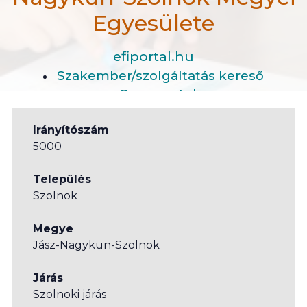
Egyesülete
efiportal.hu
Szakember/szolgáltatás kereső
Szervezetek
Mozgássérültek Jász- Nagykun-Szolnok Megyei Egy
Irányítószám
5000
Település
Szolnok
Megye
Jász-Nagykun-Szolnok
Járás
Szolnoki járás