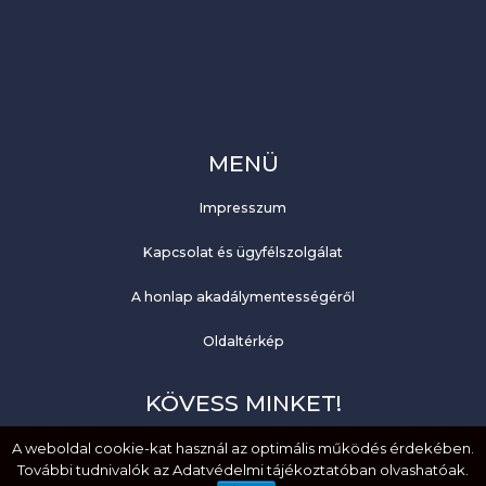
MENÜ
Impresszum
Kapcsolat és ügyfélszolgálat
A honlap akadálymentességéről
Oldaltérkép
KÖVESS MINKET!
A weboldal cookie-kat használ az optimális működés érdekében.
Facebook
További tudnivalók az Adatvédelmi tájékoztatóban olvashatóak.