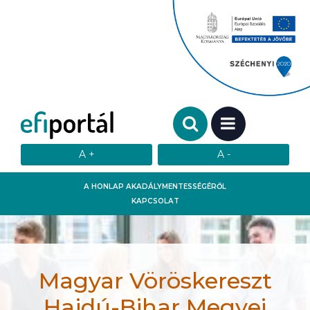
Keresendő szó:
MENÜ
A HONLAP AKADÁLYMENTESSÉGÉRŐL
KAPCSOLAT
Magyar Vöröskereszt
Hajdú-Bihar Megyei