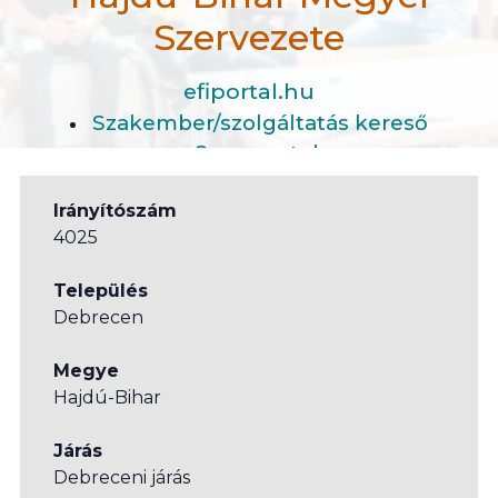
Szervezete
efiportal.hu
Szakember/szolgáltatás kereső
Szervezetek
Magyar Vöröskereszt Hajdú-Bihar Megyei Szervezet
Irányítószám
4025
Település
Debrecen
Megye
Hajdú-Bihar
Járás
Debreceni járás