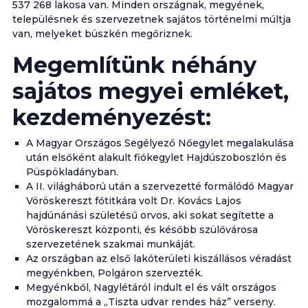
537 268 lakosa van. Minden országnak, megyének,
településnek és szervezetnek sajátos történelmi múltja
van, melyeket büszkén megőriznek.
Megemlítünk néhány
sajátos megyei emléket,
kezdeményezést:
A Magyar Országos Segélyező Nőegylet megalakulása
után elsőként alakult fiókegylet Hajdúszoboszlón és
Püspökladányban.
A II. világháború után a szervezetté formálódó Magyar
Vöröskereszt főtitkára volt Dr. Kovács Lajos
hajdúnánási születésű orvos, aki sokat segítette a
Vöröskereszt központi, és később szülővárosa
szervezetének szakmai munkáját.
Az országban az első lakóterületi kiszállásos véradást
megyénkben, Polgáron szervezték.
Megyénkből, Nagylétáról indult el és vált országos
mozgalommá a „Tiszta udvar rendes ház” verseny.