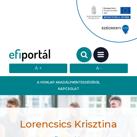
Keresendő szó:
MENÜ
A HONLAP AKADÁLYMENTESSÉGÉRŐL
KAPCSOLAT
Lorencsics Krisztina