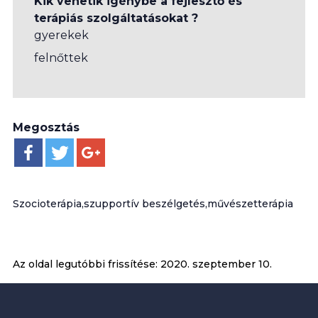
Kik vehetik igénybe a fejlesztő és
terápiás szolgáltatásokat ?
gyerekek
felnőttek
Megosztás
Szocioterápia,szupportív beszélgetés,művészetterápia
Az oldal legutóbbi frissítése:
2020. szeptember 10.