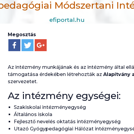
edagógiai Módszertani In
efiportal.hu
Szakember/szolgáltatás kereső
Megosztás
Szervezetek
Általános Iskola, Szakiskola, Készségfejlesztő Is
Az intézmény munkájának és az intézmény által ellá
támogatása érdekében létrehozták az
Alapítvány 
szervezetet.
Az intézmény egységei:
Szakiskolai intézményegység
Általános iskola
Fejlesztő nevelés oktatás intézményegység
Utazó Gyógypedagógiai Hálózat intézményegys