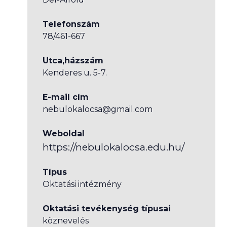
Telefonszám
78/461-667
Utca,házszám
Kenderes u. 5-7.
E-mail cím
nebulokalocsa@gmail.com
Weboldal
https://nebulokalocsa.edu.hu/
Típus
Oktatási intézmény
Oktatási tevékenység típusai
köznevelés