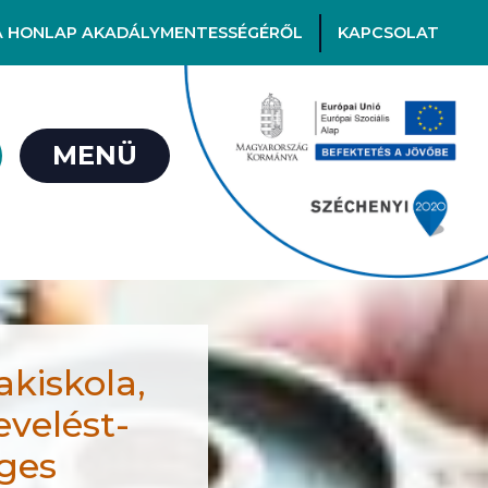
A HONLAP AKADÁLYMENTESSÉGÉRŐL
KAPCSOLAT
MENÜ
akiskola,
evelést-
éges