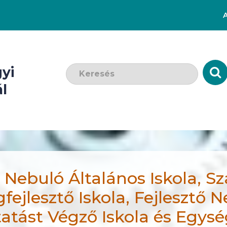
Keresendő szó:
yi
l
 Nebuló Általános Iskola, Sz
fejlesztő Iskola, Fejlesztő N
atást Végző Iskola és Egys