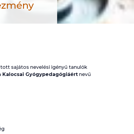
tézmény
kola, Fejlesztő Nevelést-oktatást Végző Iskola é
tott sajátos nevelési igényű tanulók
a Kalocsai Gyógypedagógiáért
nevű
ég