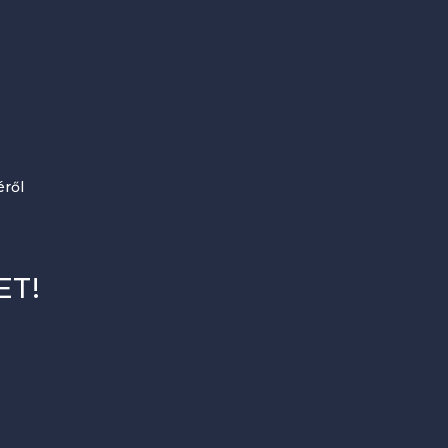
ről
ET!