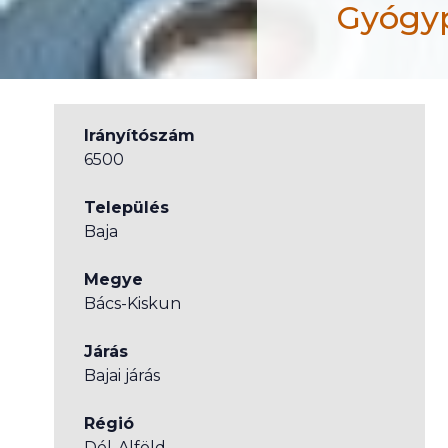
Gyógyp
Irányítószám
Kalocsai Nebuló 
6500
Település
Baja
Megye
Bács-Kiskun
Járás
Bajai járás
Régió
Dél-Alföld