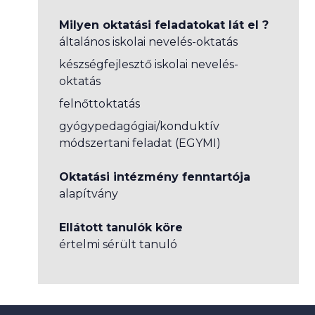
Milyen oktatási feladatokat lát el ?
általános iskolai nevelés-oktatás
készségfejlesztő iskolai nevelés-
oktatás
felnőttoktatás
gyógypedagógiai/konduktív
módszertani feladat (EGYMI)
Oktatási intézmény fenntartója
alapítvány
Ellátott tanulók köre
értelmi sérült tanuló