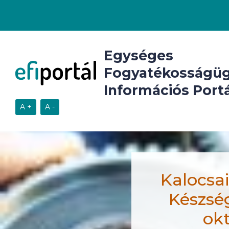
Egységes
Fogyatékosságüg
Információs Portá
Kalocsai
Készség
okt