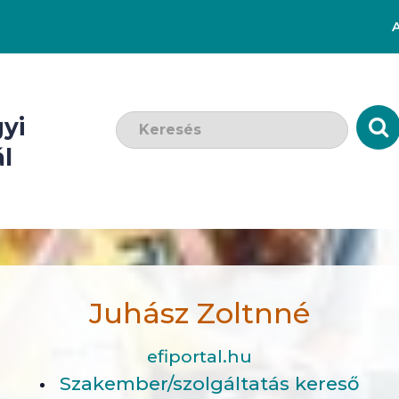
Keresendő szó:
yi
l
Juhász Zoltnné
efiportal.hu
Szakember/szolgáltatás kereső