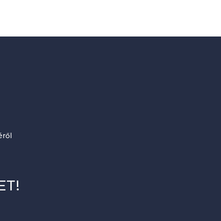
ről
ET!