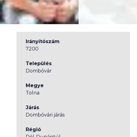
Irányítószám
7200
Település
Dombóvár
Megye
Tolna
Járás
Dombóvári járás
Régió
Dél-Dunántúl