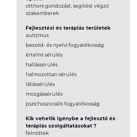
otthoni gondozást, segítést végző
szakemberek
Fejlesztési és terápiás területek
autizmus
beszéd- és nyelvi fogyatékosság
értelmi sérülés
hallássérülés
halmozottan sérülés
látássérülés
mozgássérülés
pszichoszociális fogyatékosság
Kik vehetik igénybe a fejlesztő és
terápiás szolgáltatásokat ?
felnőttek