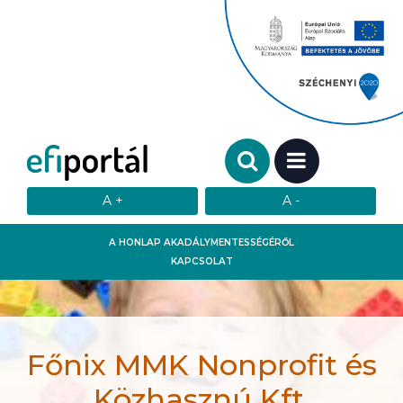
Keresendő szó:
MENÜ
A HONLAP AKADÁLYMENTESSÉGÉRŐL
KAPCSOLAT
Főnix MMK Nonprofit és
Közhasznú Kft.