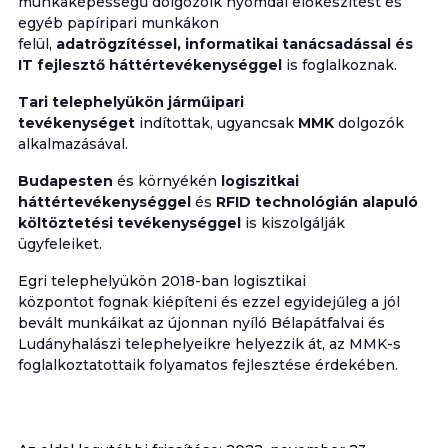
munkaképességű dolgozóik nyomdai előkészítést és
egyéb papíripari munkákon
felül,
adatrögzítéssel, informatikai tanácsadással és
IT fejlesztő háttértevékenységgel
is foglalkoznak.
Tari telephelyükön járműipari
tevékenységet
indítottak, ugyancsak
MMK
dolgozók
alkalmazásával.
Budapesten
és környékén
logiszitkai
háttértevékenységgel
és
RFID technológián alapuló
költöztetési tevékenységgel
is kiszolgálják
ügyfeleiket.
Egri telephelyükön 2018-ban logisztikai
központot fognak kiépíteni és ezzel egyidejűleg a jól
bevált munkáikat az újonnan nyíló Bélapátfalvai és
Ludányhalászi telephelyeikre helyezzik át, az MMK-s
foglalkoztatottaik folyamatos fejlesztése érdekében.