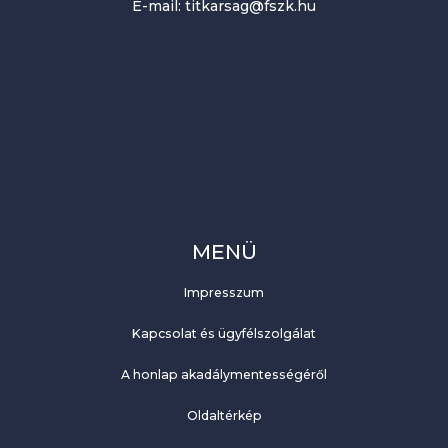
E-mail: titkarsag@fszk.hu
MENÜ
Impresszum
Kapcsolat és ügyfélszolgálat
A honlap akadálymentességéről
Oldaltérkép