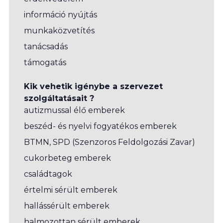
információ nyújtás
munkaközvetítés
tanácsadás
támogatás
Kik vehetik igénybe a szervezet
szolgáltatásait ?
autizmussal élő emberek
beszéd- és nyelvi fogyatékos emberek
BTMN, SPD (Szenzoros Feldolgozási Zavar)
cukorbeteg emberek
családtagok
értelmi sérült emberek
hallássérült emberek
halmozottan sérült emberek