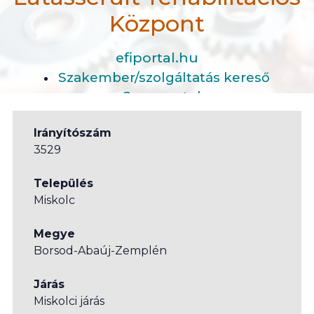
Központ
efiportal.hu
Szakember/szolgáltatás kereső
Szervezetek
Észak-Magyarországi Látássérült-rehabilitációs Köz
Irányítószám
3529
Település
Miskolc
Megye
Borsod-Abaúj-Zemplén
Járás
Miskolci járás