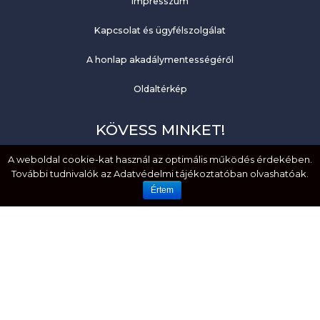
Impresszum
Kapcsolat és ügyfélszolgálat
A honlap akadálymentességéről
Oldaltérkép
KÖVESS MINKET!
A weboldal cookie-kat használ az optimális működés érdekében.
Facebook
További tudnivalók az Adatvédelmi tájékoztatóban olvashatóak.
YouTube
Értem
EMBERI JOGOK. MÉLTÓSÁG. EGYENLŐSÉG.
HOZZÁFÉRHETŐSÉG. BEFOGADÁS.
Created by