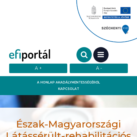
Keresendő szó:
MENÜ
A HONLAP AKADÁLYMENTESSÉGÉRŐL
KAPCSOLAT
Észak-Magyarországi
Látássérült-rehabilitációs