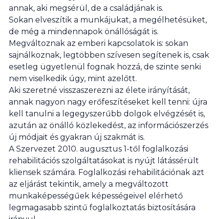
annak, aki megsérül, de a családjának is.
Sokan elveszítik a munkájukat, a megélhetésüket,
de még a mindennapok önállóságát is.
Megváltoznak az emberi kapcsolatok is: sokan
sajnálkoznak, legtöbben szívesen segítenek is, csak
esetleg ügyetlenül fognak hozzá, de szinte senki
nem viselkedik úgy, mint azelőtt.
Aki szeretné visszaszerezni az élete irányítását,
annak nagyon nagy erőfeszítéseket kell tenni: újra
kell tanulni a legegyszerűbb dolgok elvégzését is,
azután az önálló közlekedést, az információszerzés
új módjait és gyakran új szakmát is.
A Szervezet 2010. augusztus 1-től foglalkozási
rehabilitációs szolgáltatásokat is nyújt látássérült
kliensek számára. Foglalkozási rehabilitációnak azt
az eljárást tekintik, amely a megváltozott
munkaképességűek képességeivel elérhető
legmagasabb szintű foglalkoztatás biztosítására