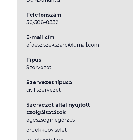
Telefonszám
30/588-8332
E-mail cím
efoesz.szekszard@gmail.com
Típus
Szervezet
Szervezet típusa
civil szervezet
Szervezet által nyújtott
szolgáltatások
egészségmegőrzés
érdekképviselet
érdekvédelem