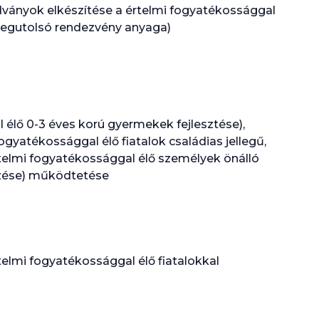
adványok elkészítése a értelmi fogyatékossággal
 legutolsó rendezvény anyaga)
 élő 0-3 éves korú gyermekek fejlesztése),
gyatékossággal élő fiatalok családias jellegű,
rtelmi fogyatékossággal élő személyek önálló
zése) működtetése
elmi fogyatékossággal élő fiatalokkal