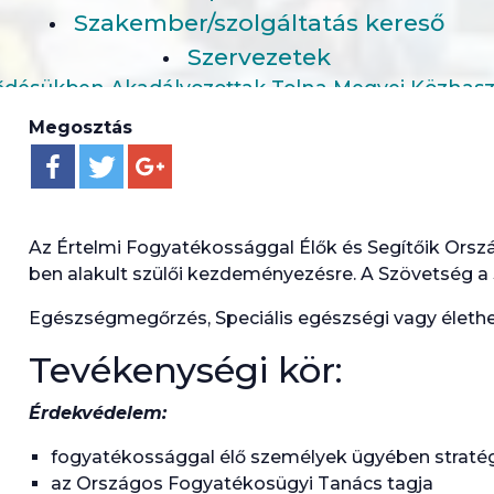
Szakember/szolgáltatás kereső
Szervezetek
lődésükben Akadályozottak Tolna Megyei Közhas
Megosztás
Az Értelmi Fogyatékossággal Élők és Segítőik Ors
ben alakult szülői kezdeményezésre. A Szövetség a 
Egészségmegőrzés, Speciális egészségi vagy élethel
Tevékenységi kör:
Érdekvédelem:
fogyatékossággal élő személyek ügyében stratég
az Országos Fogyatékosügyi Tanács tagja