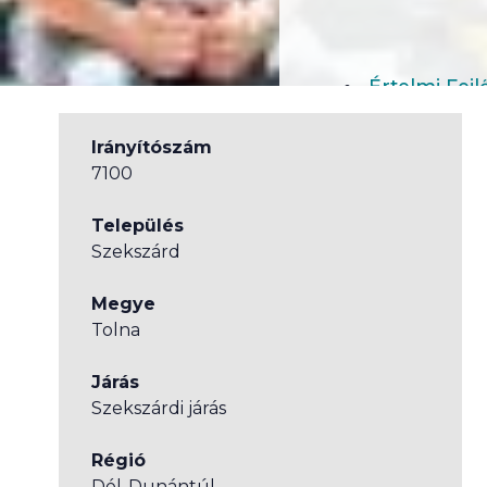
Értelmi Fej
Irányítószám
7100
Település
Szekszárd
Megye
Tolna
Járás
Szekszárdi járás
Régió
Dél-Dunántúl