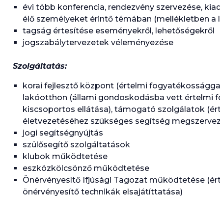
évi több konferencia, rendezvény szervezése, ki
élő személyeket érintő témában (mellékletben a
tagság értesítése eseményekről, lehetőségekről
jogszabálytervezetek véleményezése
Szolgáltatás:
korai fejlesztő központ (értelmi fogyatékossággal
lakóotthon (állami gondoskodásba vett értelmi fo
kiscsoportos ellátása), támogató szolgálatok (é
életvezetéséhez szükséges segítség megszerve
jogi segítségnyújtás
szülősegítő szolgáltatások
klubok működtetése
eszközkölcsönző működtetése
Önérvényesítő Ifjúsági Tagozat működtetése (ért
önérvényesítő technikák elsajátíttatása)