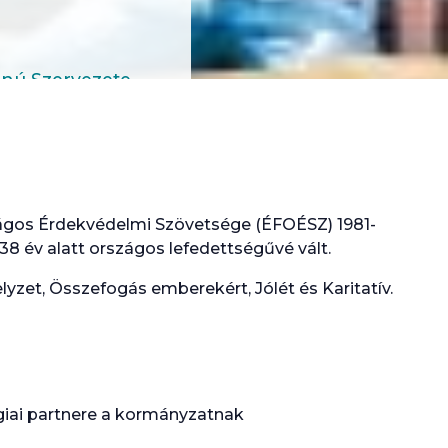
znú Szervezete
zágos Érdekvédelmi Szövetsége (ÉFOÉSZ) 1981-
38 év alatt országos lefedettségűvé vált.
yzet, Összefogás emberekért, Jólét és Karitatív.
iai partnere a kormányzatnak