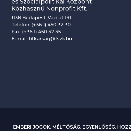
és Szociálpolitikai Központ
Közhasznú Nonprofit Kft.
1138 Budapest, Váci út 191.
Telefon: (+36 1) 450 32 30
Fax: (+36 1) 450 32 35
E-mail: titkarsag@fszk.hu
EMBERI JOGOK. MÉLTÓSÁG. EGYENLŐSÉG. HOZ