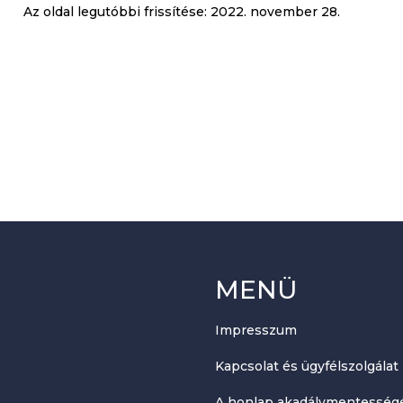
Az oldal legutóbbi frissítése:
2022. november 28.
MENÜ
Impresszum
Kapcsolat és ügyfélszolgálat
A honlap akadálymentességé