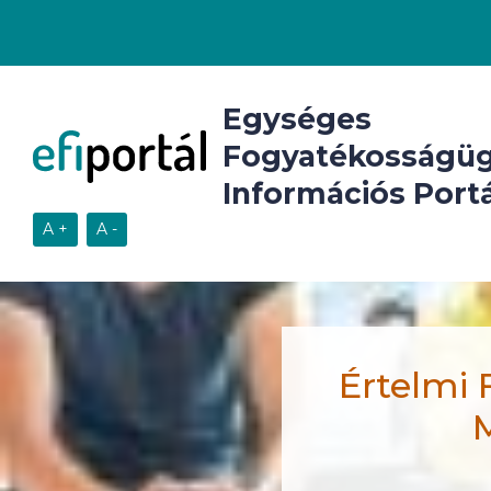
Egységes
Fogyatékosságüg
Információs Portá
Értelmi 