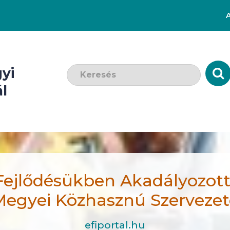
Keresendő szó:
yi
l
Fejlődésükben Akadályozot
Megyei Közhasznú Szervezet
efiportal.hu