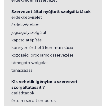
érdekvédelmi szervezet
Szervezet által nyújtott szolgáltatások
érdekképviselet
érdekvédelem
jogsegélyszolgálat
kapcsolatépítés
könnyen érthető kommunikáció
közösségi programok szervezése
támogató szolgálat
tanácsadás
Kik vehetik igénybe a szervezet
szolgáltatásait ?
családtagok
értelmi sérült emberek