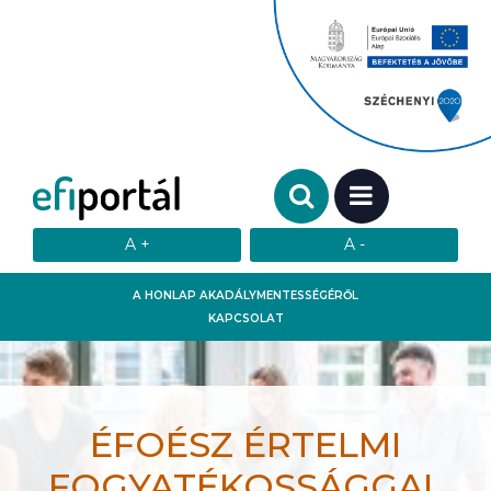
Keresendő szó:
MENÜ
A HONLAP AKADÁLYMENTESSÉGÉRŐL
KAPCSOLAT
ÉFOÉSZ ÉRTELMI
FOGYATÉKOSSÁGGAL