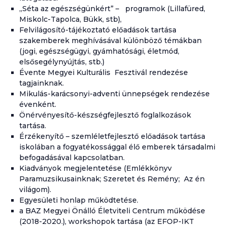
„Séta az egészségünkért” – programok (Lillafüred,
Miskolc-Tapolca, Bükk, stb),
Felvilágosító-tájékoztató előadások tartása
szakemberek meghívásával különböző témákban
(jogi, egészségügyi, gyámhatósági, életmód,
elsősegélynyújtás, stb.)
Évente Megyei Kulturális Fesztivál rendezése
tagjainknak.
Mikulás-karácsonyi-adventi ünnepségek rendezése
évenként.
Önérvényesítő-készségfejlesztő foglalkozások
tartása.
Érzékenyítő – szemléletfejlesztő előadások tartása
iskolában a fogyatékossággal élő emberek társadalmi
befogadásával kapcsolatban.
Kiadványok megjelentetése (Emlékkönyv
Paramuzsikusainknak; Szeretet és Remény; Az én
világom).
Egyesületi honlap működtetése.
a BAZ Megyei Önálló Életviteli Centrum működése
(2018-2020.), workshopok tartása (az EFOP-IKT