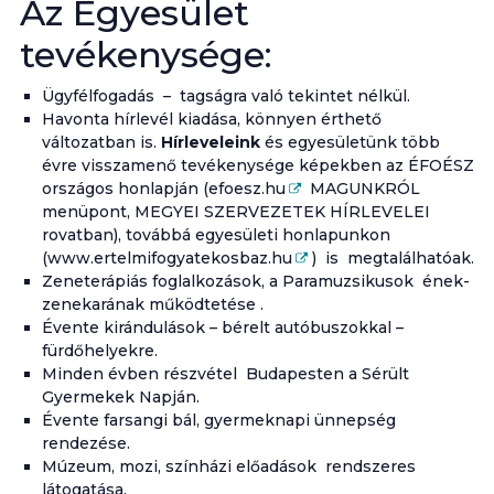
Az Egyesület
tevékenysége:
Ügyfélfogadás – tagságra való tekintet nélkül.
Havonta hírlevél kiadása, könnyen érthető
változatban is.
Hírleveleink
és egyesületünk több
évre visszamenő tevékenysége képekben az ÉFOÉSZ
országos honlapján (
efoesz.hu
MAGUNKRÓL
menüpont, MEGYEI SZERVEZETEK HÍRLEVELEI
rovatban), továbbá egyesületi honlapunkon
(
www.ertelmifogyatekosbaz.hu
) is megtalálhatóak.
Zeneterápiás foglalkozások, a Paramuzsikusok ének-
zenekarának működtetése .
Évente kirándulások – bérelt autóbuszokkal –
fürdőhelyekre.
Minden évben részvétel Budapesten a Sérült
Gyermekek Napján.
Évente farsangi bál, gyermeknapi ünnepség
rendezése.
Múzeum, mozi, színházi előadások rendszeres
látogatása.