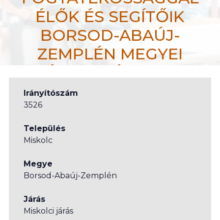
ÉLŐK ÉS SEGÍTŐIK
BORSOD-ABAÚJ-
ZEMPLÉN MEGYEI
ÉRDEKVÉDELMI
EGYESÜLETE MISKOLC
Irányítószám
3526
efiportal.hu
Szakember/szolgáltatás kereső
Település
Miskolc
Szervezetek
ÉFOÉSZ ÉRTELMI FOGYATÉKOSSÁGGAL ÉLŐK ÉS 
Megye
Borsod-Abaúj-Zemplén
Járás
Miskolci járás