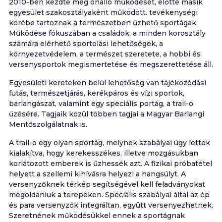
2010-ben kezdte meg önálló működését, előtte másik
egyesület szakosztályaként működött. tevékenységi
körébe tartoznak a természetben űzhető sportágak.
Működése fókuszában a családok, a minden korosztály
számára elérhető sportolási lehetőségek, a
környezetvédelem, a természet szeretete, a hobbi és
versenysportok megismertetése és megszerettetése áll.
Egyesületi kereteken belül lehetőség van tájékozódási
futás, természetjárás, kerékpáros és vízi sportok,
barlangászat, valamint egy speciális portág, a trail-o
űzésére. Tagjaik közül többen tagjai a Magyar Barlangi
Mentőszolgálatnak is.
A trail-o egy olyan sportág, melynek szabályai úgy lettek
kialakítva, hogy kerekesszékes, illetve mozgásukban
korlátozott emberek is űzhessék azt. A fizikai próbatétel
helyett a szellemi kihívásra helyezi a hangsúlyt. A
versenyzőknek térkép segítségével kell feladványokat
megoldaniuk a terepeken. Speciális szabályai által az ép
és para versenyzők integráltan, együtt versenyezhetnek.
Szeretnének működésükkel ennek a sportágnak