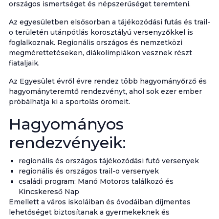
országos ismertséget és népszerűséget teremteni.
Az egyesületben elsősorban a tájékozódási futás és trail-
o területén utánpótlás korosztályú versenyzőkkel is
foglalkoznak. Regionális országos és nemzetközi
megmérettetéseken, diákolimpiákon vesznek részt
fiataljaik.
Az Egyesület évről évre rendez több hagyományőrző és
hagyományteremtő rendezvényt, ahol sok ezer ember
próbálhatja ki a sportolás örömeit.
Hagyományos
rendezvényeik:
regionális és országos tájékozódási futó versenyek
regionális és országos trail-o versenyek
családi program: Manó Motoros találkozó és
Kincskereső Nap
Emellett a város iskoláiban és óvodáiban díjmentes
lehetőséget biztosítanak a gyermekeknek és