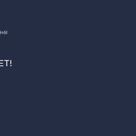
ről
ET!