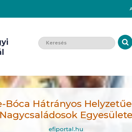
Keresendő szó:
yi
l
e-Bóca Hátrányos Helyzetűe
Nagycsaládosok Egyesület
efiportal.hu