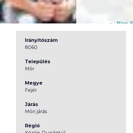
Bice-
Irányítószám
8060
Település
Mór
Megye
Fejér
Járás
Móri járás
Régió
Közép-Dunántúl