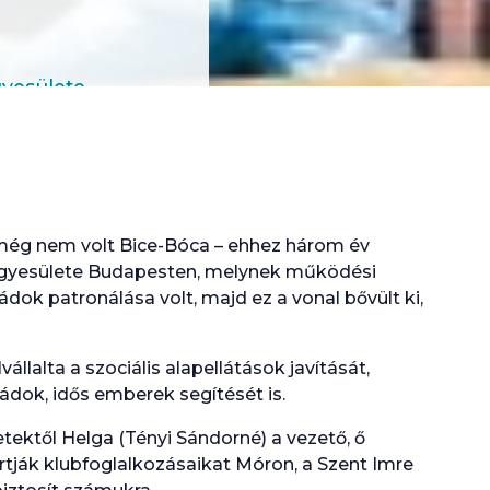
yesülete
r még nem volt Bice-Bóca – ehhez három év
 Egyesülete Budapesten, melynek működési
ok patronálása volt, majd ez a vonal bővült ki,
vállalta a szociális alapellátások javítását,
dok, idős emberek segítését is.
tektől Helga (Tényi Sándorné) a vezető, ő
rtják klubfoglalkozásaikat Móron, a Szent Imre