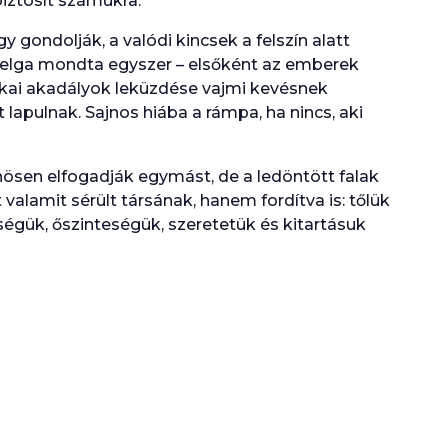
iztosít számukra.
y gondolják, a valódi kincsek a felszín alatt
Helga mondta egyszer – elsőként az emberek
zikai akadályok leküzdése vajmi kevésnek
 lapulnak. Sajnos hiába a rámpa, ha nincs, aki
ösen elfogadják egymást, de a ledöntött falak
valamit sérült társának, hanem fordítva is: tőlük
sségük, őszinteségük, szeretetük és kitartásuk