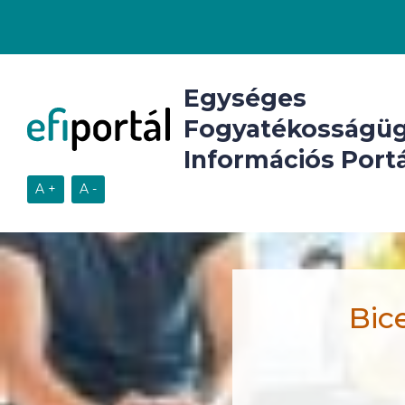
Egységes
Fogyatékosságüg
Információs Portá
Bic