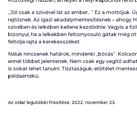
Közösségi Házban, amelyet a helyi kapucinus rend b
„Jól csak a szívével lát az ember…” Ez a mottójuk. Úg
rejtőznek. Az igazi akadálymentesítésnek – ahogy 
szívében és lelkében kellene kezdődnie. Vagyis a fi
bizonyul, ha a lelkekben feltornyosuló gátak még ott
feltolja rajta a kerekesszéket.
Náluk nincsenek határok, mindenki „bócás”. Kölcsön
ennél többet jelentenek. Nem csak egy segítő adhat 
is sokat lehet tanulni. Tisztaságuk, előítélet-mente
példaértékű.
Az oldal legutóbbi frissítése:
2022. november 23.