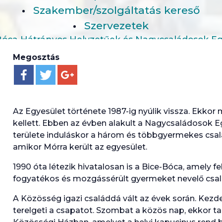
Szakember/szolgáltatás kereső
Szervezetek
Bóca Hátrányos Helyzetűek és Nagycsaládosok Eg
Megosztás
Az Egyesület története 1987-ig nyúlik vissza. Ekko
kellett. Ebben az évben alakult a Nagycsaládosok
területe induláskor a három és többgyermekes család
amikor Mórra került az egyesület.
1990 óta létezik hivatalosan is a Bice-Bóca, amely fel
fogyatékos és mozgássérült gyermeket nevelő csalá
A Közösség igazi családdá vált az évek során. Kezde
terelgeti a csapatot. Szombat a közös nap, ekkor ta