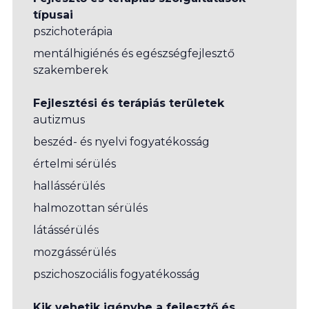
típusai
pszichoterápia
mentálhigiénés és egészségfejlesztő
szakemberek
Fejlesztési és terápiás területek
autizmus
beszéd- és nyelvi fogyatékosság
értelmi sérülés
hallássérülés
halmozottan sérülés
látássérülés
mozgássérülés
pszichoszociális fogyatékosság
Kik vehetik igénybe a fejlesztő és