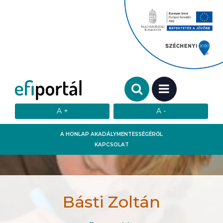
Keresendő szó:
MENÜ
A HONLAP AKADÁLYMENTESSÉGÉRŐL
KAPCSOLAT
Básti Zoltán