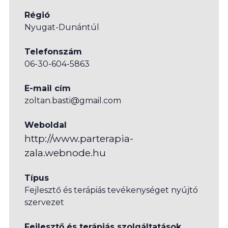
Régió
Nyugat-Dunántúl
Telefonszám
06-30-604-5863
E-mail cím
zoltan.basti@gmail.com
Weboldal
http://www.parterapia-
zala.webnode.hu
Típus
Fejlesztő és terápiás tevékenységet nyújtó
szervezet
Fejlesztő és terápiás szolgáltatások