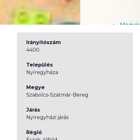
Magyar
Irányítószám
4400
Település
Nyíregyháza
Megye
Szabolcs-Szatmár-Bereg
Járás
Nyíregyházi járás
Régió
Észak-Alföld