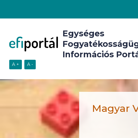
Egységes
Fogyatékosságüg
Információs Portá
Magyar V