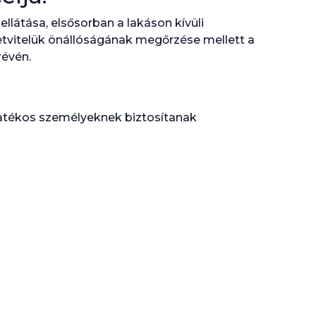
látása, elsősorban a lakáson kívüli
etvitelük önállóságának megőrzése mellett a
révén.
yatékos személyeknek biztosítanak