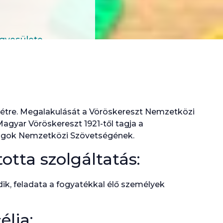
gyesülete
 létre. Megalakulását a Vöröskereszt Nemzetközi
Magyar Vöröskereszt 1921-től tagja a
ságok Nemzetközi Szövetségének.
otta szolgáltatás:
ik, feladata a fogyatékkal élő személyek
élja: