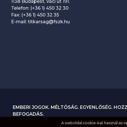
1138 Budapest, Váci út 191.
Telefon: (+36 1) 450 32 30
Fax: (+36 1) 450 32 35
E-mail: titkarsag@fszk.hu
EMBERI JOGOK. MÉLTÓSÁG. EGYENLŐSÉG. HOZ
BEFOGADÁS.
A weboldal cookie-kat használ az 