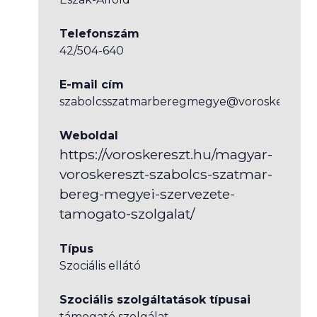
Telefonszám
42/504-640
E-mail cím
szabolcsszatmarberegmegye@voroskereszt.
Weboldal
https://voroskereszt.hu/magyar-
voroskereszt-szabolcs-szatmar-
bereg-megyei-szervezete-
tamogato-szolgalat/
Típus
Szociális ellátó
Szociális szolgáltatások típusai
támogató szolgálat