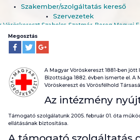
Szakember/szolgáltatás kereső
Szervezetek
 Vöröskereszt Szabolcs-Szatmár-Bereg Megyei E
Megosztás
A Magyar Vöröskereszt 1881-ben jött
Bizottsága 1882. évben ismerte el. A 
Vöröskereszt és Vörösfélhold Társa
Az intézmény nyújt
Támogató szolgálatunk 2005. február 01. óta működ
ellátásának biztosítása.
A támogató szolgáltatás c