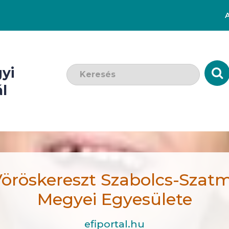
Keresendő szó:
yi
l
öröskereszt Szabolcs-Szat
Megyei Egyesülete
efiportal.hu