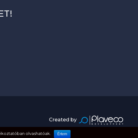
ET!
Created by
ékoztatóban olvashatóak.
Értem