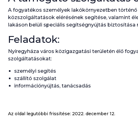
A fogyatékos személyek lakókörnyezetben történő el
közszolgáltatások elérésének segítése, valamint él
lakáson belüli speciális segítségnyújtás biztosítása 
Feladatok:
hu
Nyíregyháza város közigazgatási területén élő fog
szolgáltatásokat:
személyi segítés
szállító szolgálat
információnyújtás, tanácsadás
Az oldal legutóbbi frissítése:
2022. december 12.