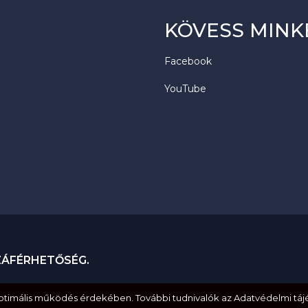
KÖVESS MINK
Facebook
YouTube
ZÁFÉRHETŐSÉG.
optimális működés érdekében. További tudnivalók az Adatvédelmi táj