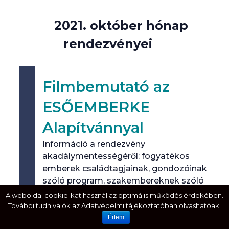
2021. október hónap
rendezvényei
Filmbemutató az
ESŐEMBERKE
Alapítvánnyal
Információ a rendezvény
akadálymentességéről: fogyatékos
emberek családtagjainak, gondozóinak
szóló program, szakembereknek szóló
program
A weboldal cookie-kat használ az optimális működés érdekében.
További tudnivalók az Adatvédelmi tájékoztatóban olvashatóak.
Értem