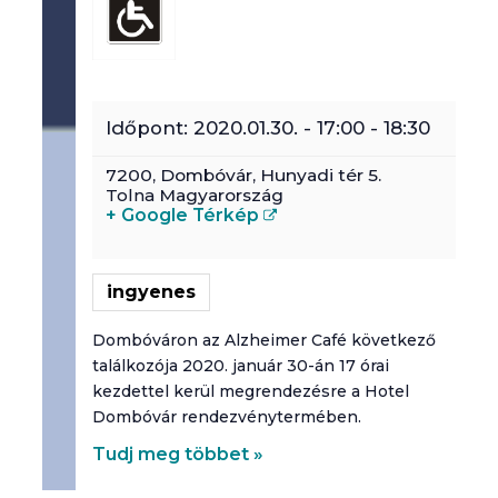
autizmusbarát program
piktogramok
Időpont:
2020.01.30. - 17:00
-
18:30
színkódok
7200,
Dombóvár
,
Hunyadi tér 5.
Tolna
Magyarország
afáziás résztvevőknek szervezett rendezvény
+ Google Térkép
online esemény
ingyenes
fogyatékos emberek családtagjainak, gondozóinak szóló program
Dombóváron az Alzheimer Café következő
szakembereknek szóló program
találkozója 2020. január 30-án 17 órai
kezdettel kerül megrendezésre a Hotel
Dombóvár rendezvénytermében.
Tudj meg többet »