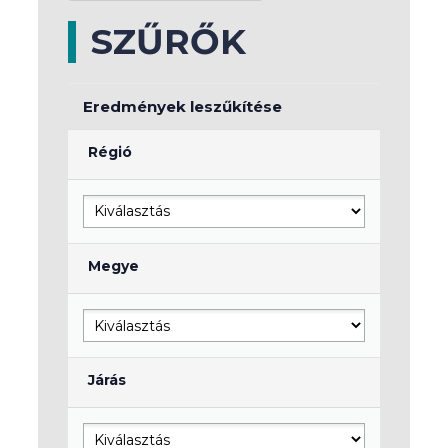
SZŰRŐK
Eredmények leszűkítése
Régió
Megye
Járás