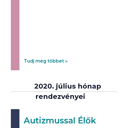
Miért olyan nehéz autizmussal élő
társainknak az együttműködés a
családtagokkal, kortársakkal, támogató
szakemberekkel, a mindennapok különböző
szereplőivel?
Ötletek a társas készségek otthoni
fejlesztésének lehetőségeire gyakorlati
példákon keresztül.
Tudj meg többet »
2020. július hónap
rendezvényei
Autizmussal Élők