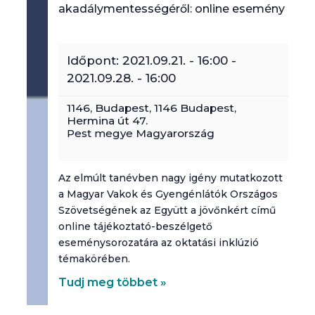
akadálymentességéről: online esemény
Időpont:
2021.09.21. - 16:00
-
2021.09.28. - 16:00
1146,
Budapest
,
1146 Budapest,
Hermina út 47.
Pest megye
Magyarország
Az elmúlt tanévben nagy igény mutatkozott
a Magyar Vakok és Gyengénlátók Országos
Szövetségének az Együtt a jövőnkért című
online tájékoztató-beszélgető
eseménysorozatára az oktatási inklúzió
témakörében.
Tudj meg többet »