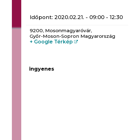
Időpont:
2020.02.21. - 09:00
-
12:30
9200,
Mosonmagyaróvár
,
Győr-Moson-Sopron
Magyarország
+ Google Térkép
ingyenes
Mosonmagyaróvár Város Önkormányzata
csatlakozott a Magyar Paralimpiai Bizottság
és a Fogyatékosok Országos Diák-, Verseny-
és Szabadidősport Szövetsége
szervezésében meghirdetett Lélekmozgató
Programhoz. Szeretettel várunk minden
érdeklődőt az Önkormányzat és
intézményének közös rendezvényén.