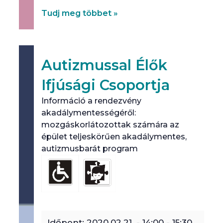
Tudj meg többet »
Autizmussal Élők
Ifjúsági Csoportja
Információ a rendezvény
akadálymentességéről:
mozgáskorlátozottak számára az
épület teljeskörűen akadálymentes,
autizmusbarát program
Időpont:
2020.02.21. - 14:00
-
15:30