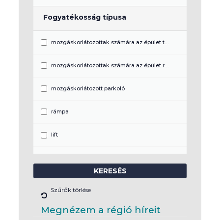
Fogyatékosság típusa
mozgáskorlátozottak számára az épület teljeskörűen akadálymentes
mozgáskorlátozottak számára az épület részben akadálymentes
mozgáskorlátozott parkoló
rámpa
lift
akadálymentes mosdó
látássérültek számára a program akadálymentes
Szűrők törlése
vezetősáv
Megnézem a régió híreit