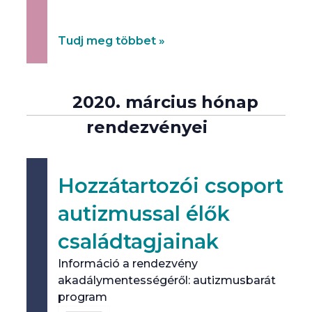
9. alkalommal kerül megrendezésre Pécsett
a Ritka Betegségek Világnapja.
Tudj meg többet »
2020. március hónap
rendezvényei
Hozzátartozói csoport
autizmussal élők
családtagjainak
Információ a rendezvény
akadálymentességéről: autizmusbarát
program