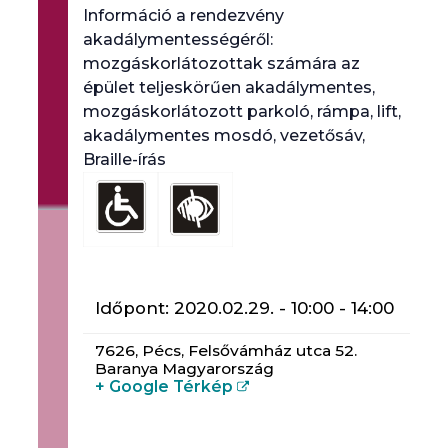
Információ a rendezvény
akadálymentességéről:
mozgáskorlátozottak számára az
épület teljeskörűen akadálymentes,
mozgáskorlátozott parkoló, rámpa, lift,
akadálymentes mosdó, vezetősáv,
Braille-írás
Időpont:
2020.02.29. - 10:00
-
14:00
7626,
Pécs
,
Felsővámház utca 52.
Baranya
Magyarország
+ Google Térkép