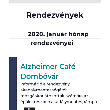
audionarráció
Rendezvények
adó-vevő készülék biztosítása
Rendezvények
személyi kísérés
2020. január hónap
lista
Braille-írás
navigáció
rendezvényei
hanganyag
jelnyelv
Alzheimer Café
jelnyelvi tolmácsolás
Dombóvár
Információ a rendezvény
feliratozás
akadálymentességéről:
mozgáskorlátozottak számára az
indukciós erősítés
épület részben akadálymentes, rámpa
könnyen érthető