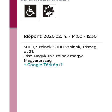
Időpont:
2020.02.14. - 14:00
-
15:30
5000,
Szolnok
,
5000 Szolnok, Tószegi
út 21.
Jász-Nagykun-Szolnok megye
Magyarország
+ Google Térkép
Egy nyílt csoport autista személyek
hozzátartozóinak. A csoportban lehetőség
van megbeszélni a családban tapasztalt
nehézségeket, segítséget kapni a
mindennapok gondjainak
feldolgozásához,illetve tájékozódni a