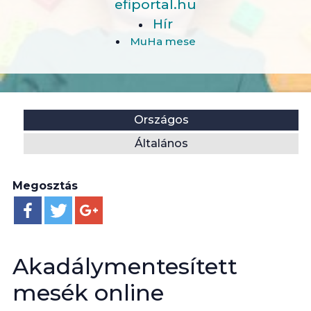
efiportal.hu
Hír
MuHa mese
Helyszín:
Kategória:
Országos
Általános
Megosztás
Akadálymentesített
mesék online