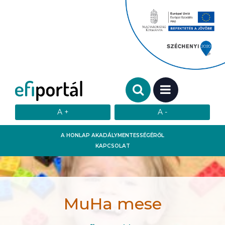
Keresendő szó:
MENÜ
A HONLAP AKADÁLYMENTESSÉGÉRŐL
KAPCSOLAT
MuHa mese