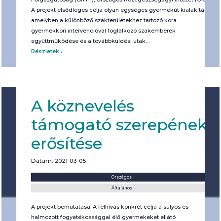
A projekt elsődleges célja olyan egységes gyermekút kialakítása,
amelyben a különböző szakterületekhez tartozó kora
gyermekkori intervencióval foglalkozó szakemberek
együttműködése és a továbbküldési utak…
Részletek
A köznevelés
támogató szerepének
erősítése
Dátum: 2021-03-05
Helyszín:
Kategória:
Országos
Általános
A projekt bemutatása: A felhívás konkrét célja a súlyos és
halmozott fogyatékossággal élő gyermekeket ellátó