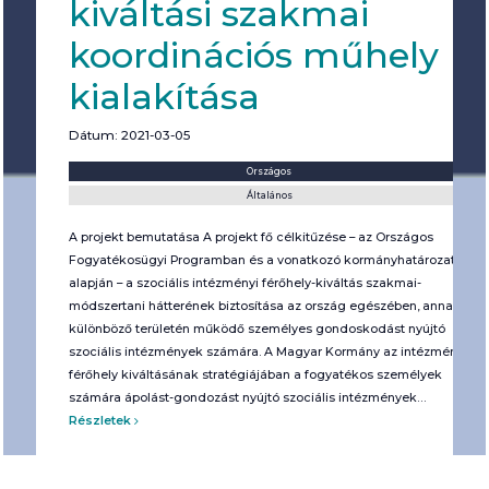
kiváltási szakmai
koordinációs műhely
kialakítása
Dátum: 2021-03-05
Helyszín:
Kategória:
Országos
Általános
A projekt bemutatása A projekt fő célkitűzése – az Országos
Fogyatékosügyi Programban és a vonatkozó kormányhatározat
alapján – a szociális intézményi férőhely-kiváltás szakmai-
módszertani hátterének biztosítása az ország egészében, annak
különböző területén működő személyes gondoskodást nyújtó
szociális intézmények számára. A Magyar Kormány az intézményi
férőhely kiváltásának stratégiájában a fogyatékos személyek
számára ápolást-gondozást nyújtó szociális intézmények…
Részletek